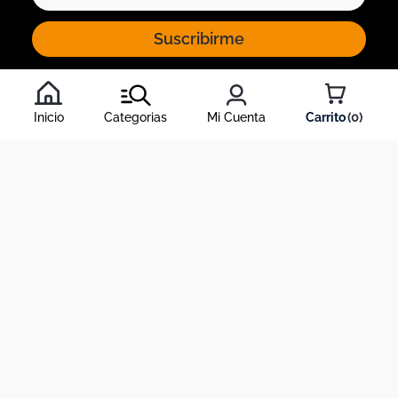
Suscribirme
Al inscribirte al newsletter, aceptas nuestros
términos y
condiciones
, y nuestra
política de tratamiento de información
.
Inicio
Categorias
Mi Cuenta
0
Acerca de Dekosas
Links de interés
Contáctanos