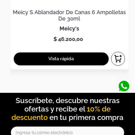
Meicy S Ablandador De Canas 6 Ampolletas
De 30ml
meicy's
$
46
.
200
,
00
10% de
descuento