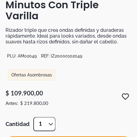
Minutos Con Triple
Botas
Varilla
Dko
Rizador triple que crea ondas definidas y duraderas
rápidamente. Ideal para looks variados, desde ondas
suaves hasta rizos definidos, sin dañar el cabello.
PLU:
AM02049
REF:
IZ20000102049
Ofertas Asombrosas
$
109
.
900
,
00
$
219
.
800
,
00
Cantidad
1