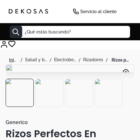
-
50
%
Servicio al cliente
¿Qué estás buscando?
Cuadros
salud y belleza
electrobelleza
rizadores
rizos perfectos en minutos con triple varilla
Decoracion
Tapete
Cabecero
Lamparas
Cuadro
Sillas
Generico
Rizos Perfectos En
Duvet