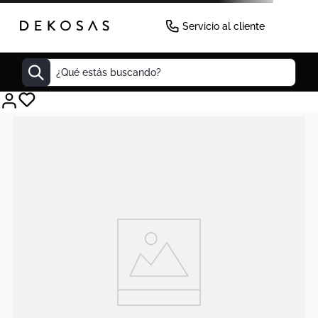
Servicio al cliente
¿Qué estás buscando?
Cuadros
Decoracion
Tapete
Cabecero
Lamparas
Cuadro
Sillas
Duvet