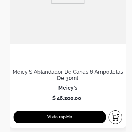
Meicy S Ablandador De Canas 6 Ampolletas
De 30ml
meicy's
$
46
.
200
,
00