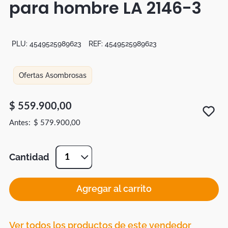
para hombre LA 2146-3
Botas
Dko
PLU:
4549525989623
REF:
4549525989623
Ofertas Asombrosas
$
559
.
900
,
00
$
579
.
900
,
00
Cantidad
1
Agregar al carrito
Ver todos los productos de este vendedor