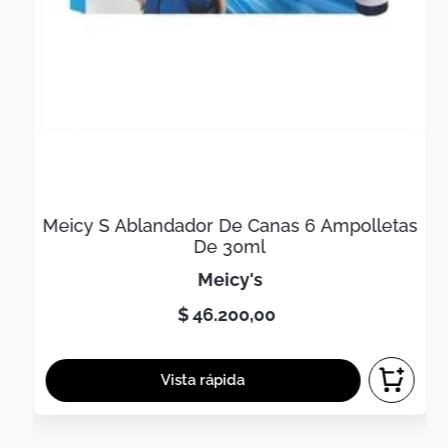
Meicy S Ablandador De Canas 6 Ampolletas
De 30ml
meicy's
$
46
.
200
,
00