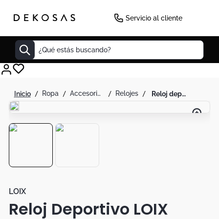
-
3
%
Servicio al cliente
¿Qué estás buscando?
Cuadros
ropa
accesorios de moda
relojes
reloj deportivo loix para hombre la 2146-3
Decoracion
Tapete
Cabecero
Lamparas
Cuadro
Sillas
LOIX
Reloj Deportivo LOIX
Duvet