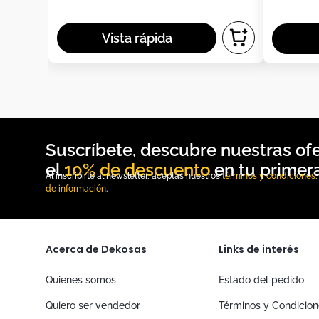
10% de descuento
Al inscribirte al newsletter, aceptas nuestros
términos y condiciones
de información
.
Acerca de Dekosas
Links de interés
Quienes somos
Estado del pedido
Quiero ser vendedor
Términos y Condicio