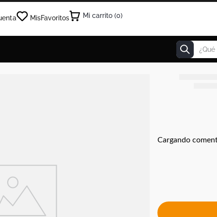
0
uenta
Mis
Favoritos
¿Qué estás
Cargando coment