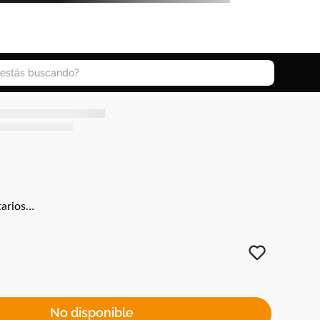
 buscando?
arios…
No disponible