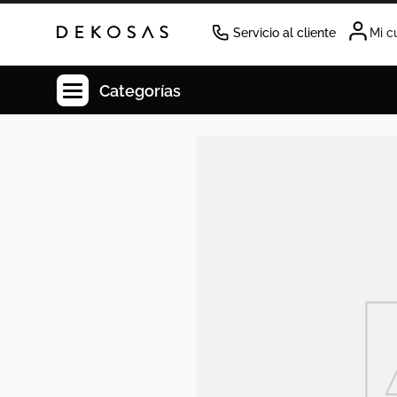
Servicio al cliente
Mi c
Categorías
Cuadros
Decoracion
Cabecero
Tapete
Lamparas
Cuadro
Sillas
Duvet