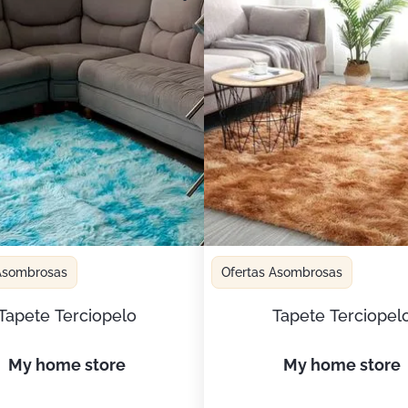
 Asombrosas
Ofertas Asombrosas
Tapete Terciopelo
Tapete Terciopel
my home store
my home store