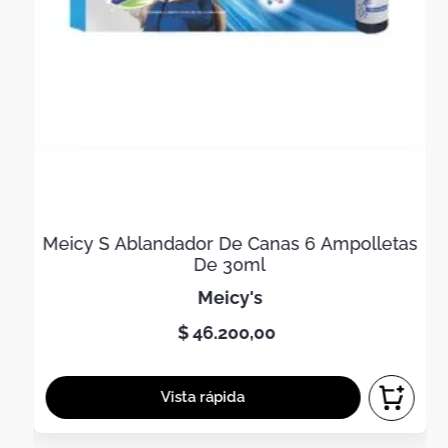
Meicy S Ablandador De Canas 6 Ampolletas
De 30ml
meicy's
$
46
.
200
,
00