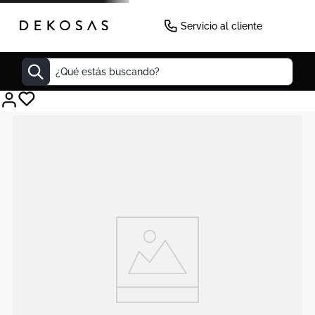
Servicio al cliente
¿Qué estás buscando?
Cuadros
Decoracion
Tapete
Cabecero
Lamparas
Cuadro
Sillas
Duvet