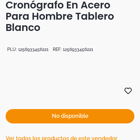
Cronógrafo En Acero
Botas
Para Hombre Tablero
Dko
Blanco
PLU:
1256933456221
REF:
1256933456221
No disponible
Ver todos los productos de este vendedor