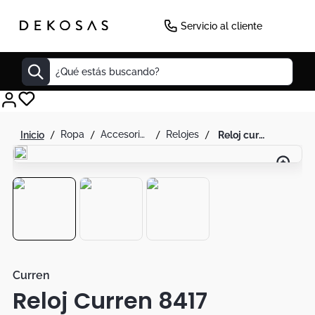
Servicio al cliente
¿Qué estás buscando?
Cuadros
ropa
accesorios de moda
relojes
reloj curren 8417 cronógrafo en acero para hombre tablero blanco
Decoracion
Tapete
Cabecero
Lamparas
Cuadro
Sillas
Curren
Reloj Curren 8417
Duvet