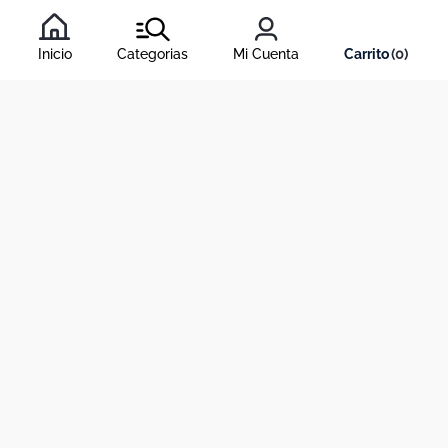
Al inscribirte al newsletter, aceptas nuestros
términos y
condiciones
, y nuestra
política de tratamiento de información
.
Inicio
Categorias
Mi Cuenta
0
Acerca de Dekosas
Links de interés
Contáctanos
Horario de atención contact center