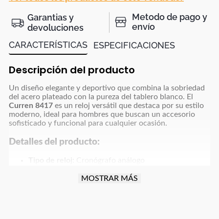
Metodo de pago y
Garantias y
envío
devoluciones
CARACTERÍSTICAS
ESPECIFICACIONES
Descripción del producto
Un diseño elegante y deportivo que combina la sobriedad
del acero plateado con la pureza del tablero blanco. El
Curren 8417
es un reloj versátil que destaca por su estilo
moderno, ideal para hombres que buscan un accesorio
sofisticado y funcional para cualquier ocasión.
Detalles del producto:
Tipo de reloj:
Cronógrafo análogo
Material de la caja:
Acero inoxidable
Material de la correa:
Acero inoxidable plateado
MOSTRAR MÁS
Color de la caja:
Plateado con bisel negro
Color de la esfera:
Blanco con subesferas en
contraste
Cristal:
Mineral de alta resistencia