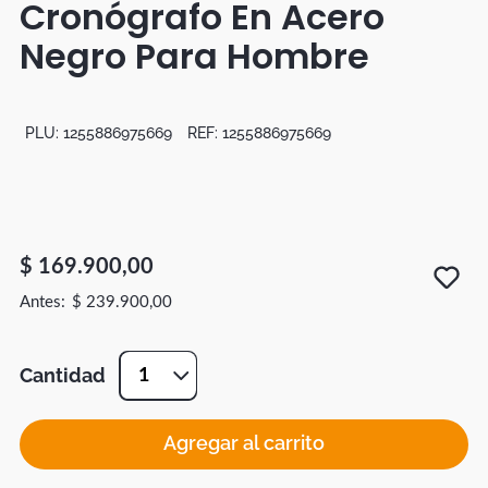
Cronógrafo En Acero
Botas
Negro Para Hombre
Dko
PLU:
1255886975669
REF:
1255886975669
$
169
.
900
,
00
$
239
.
900
,
00
Cantidad
1
Agregar al carrito