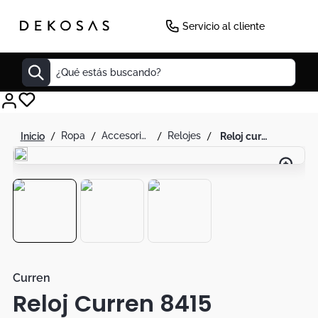
-
29
%
Servicio al cliente
¿Qué estás buscando?
Cuadros
ropa
accesorios de moda
relojes
reloj curren 8415 cronógrafo en acero negro para hombre
Decoracion
Cabecero
Tapete
Lamparas
Cuadro
Sillas
Curren
Reloj Curren 8415
Duvet