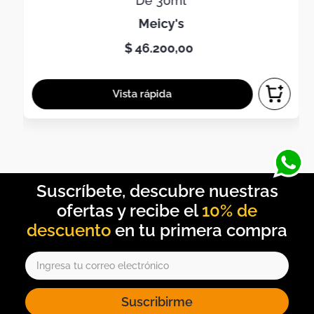
De 30ml
meicy's
$
46
.
200
,
00
10% de
descuento
Suscribirme