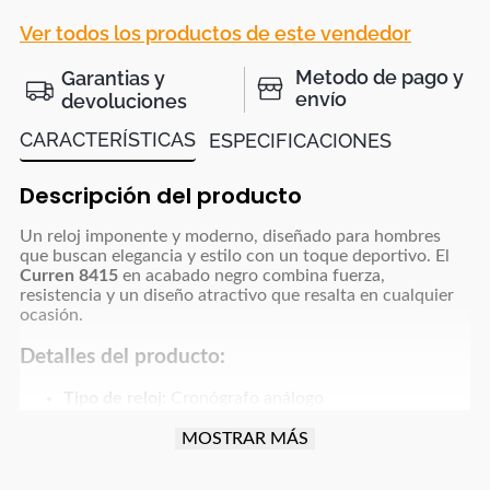
Ver todos los productos de este vendedor
Metodo de pago y
Garantias y
envío
devoluciones
CARACTERÍSTICAS
ESPECIFICACIONES
Descripción del producto
Un reloj imponente y moderno, diseñado para hombres
que buscan elegancia y estilo con un toque deportivo. El
Curren 8415
en acabado negro combina fuerza,
resistencia y un diseño atractivo que resalta en cualquier
ocasión.
Detalles del producto:
Tipo de reloj:
Cronógrafo análogo
Material de la caja:
Acero inoxidable
Material de la correa:
Acero inoxidable negro
MOSTRAR MÁS
Color de la caja:
Negro con detalles metálicos
Color de la esfera:
Negro con indicadores en