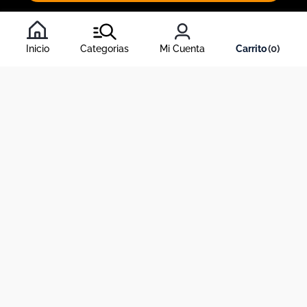
Al inscribirte al newsletter, aceptas nuestros
términos y
condiciones
, y nuestra
política de tratamiento de información
.
Inicio
Categorias
Mi Cuenta
0
Acerca de Dekosas
Links de interés
Contáctanos
Horario de atención contact center