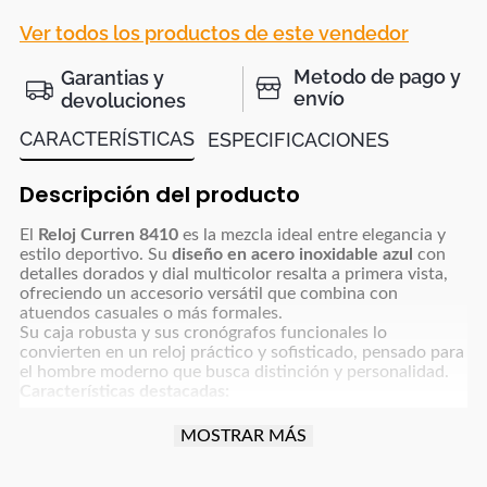
Ver todos los productos de este vendedor
Metodo de pago y
Garantias y
envío
devoluciones
CARACTERÍSTICAS
ESPECIFICACIONES
Descripción del producto
El
Reloj Curren 8410
es la mezcla ideal entre elegancia y
estilo deportivo. Su
diseño en acero inoxidable azul
con
detalles dorados y dial multicolor resalta a primera vista,
ofreciendo un accesorio versátil que combina con
atuendos casuales o más formales.
Su caja robusta y sus cronógrafos funcionales lo
convierten en un reloj práctico y sofisticado, pensado para
el hombre moderno que busca distinción y personalidad.
Características destacadas:
Marca:
Curren
MOSTRAR MÁS
Modelo:
8410
Estilo:
Casual – Deportivo – Elegante