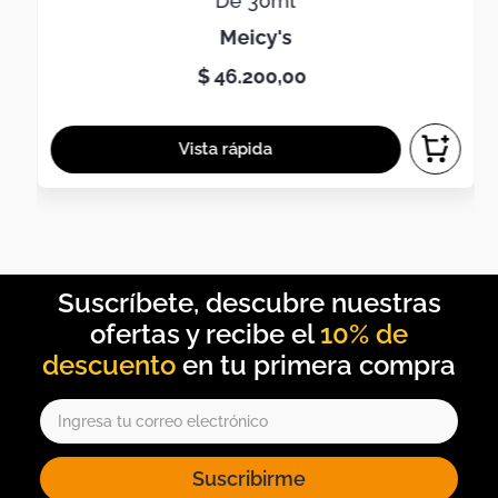
De 30ml
meicy's
$
46
.
200
,
00
10% de
descuento
Suscribirme