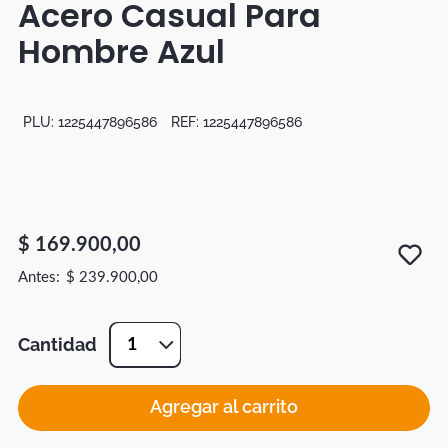
Acero Casual Para
Botas
Hombre Azul
Dko
PLU:
1225447896586
REF:
1225447896586
$
169
.
900
,
00
$
239
.
900
,
00
Cantidad
1
Agregar al carrito