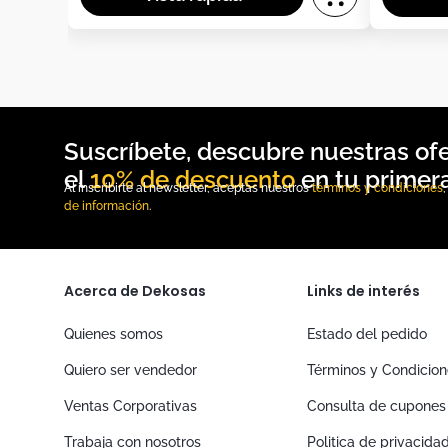
10% de descuento
Al inscribirte al newsletter, aceptas nuestros
términos y condiciones
de información
.
Acerca de Dekosas
Links de interés
Quienes somos
Estado del pedido
Quiero ser vendedor
Términos y Condicio
Ventas Corporativas
Consulta de cupones
Trabaja con nosotros
Politica de privacida