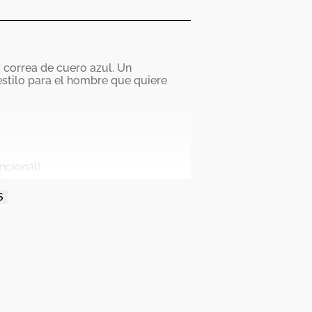
 correa de cuero azul. Un
stilo para el hombre que quiere
ncional)
ia
S
caduras, no apto para nadar)