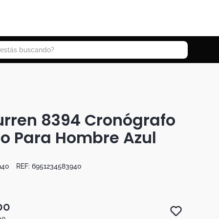
 buscando?
urren 8394 Cronógrafo
ro Para Hombre Azul
940
REF:
6951234583940
00
00