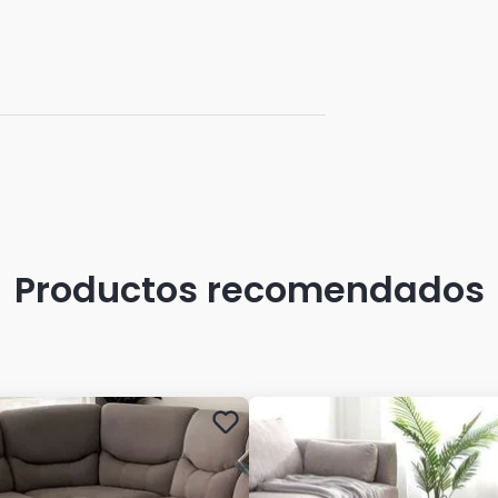
ir de la fecha de compra, que cubre
os ocasionados por desgaste normal,
servar el recibo de compra como
Productos recomendados