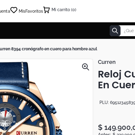
0
uenta
Mis
Favoritos
¿Qué estás
 curren 8394 cronógrafo en cuero para hombre azul
Curren
Reloj C
En Cue
PLU:
6951234583
$
149
.
900
,
$
239
.
900
,