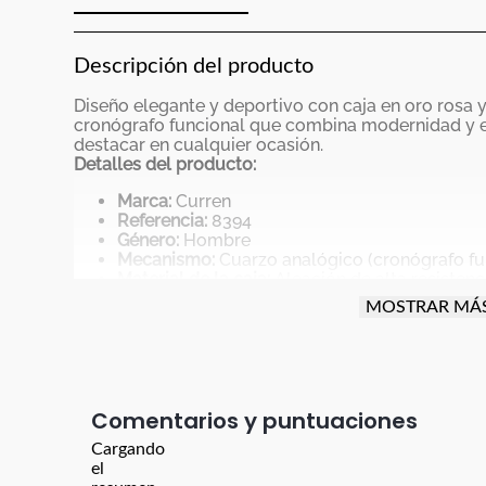
Descripción del producto
Diseño elegante y deportivo con caja en oro rosa y
cronógrafo funcional que combina modernidad y e
destacar en cualquier ocasión.
Detalles del producto:
Marca:
Curren
Referencia:
8394
Género:
Hombre
Mecanismo:
Cuarzo analógico (cronógrafo fu
Material de la caja:
Aleación de alta resistenc
Material de la correa:
Cuero genuino azul
MOSTRAR MÁ
Color del dial:
Azul con detalles en oro rosa
Cristal:
Mineral endurecido
Cierre:
Hebilla clásica
Resistencia al agua:
3 ATM (resistente a salpi
Medidas:
Comentarios
Cargando
Dimensiones:
4.8 × 4.8 × 1.2 cm
el
Tamaño de la caja:
48 mm