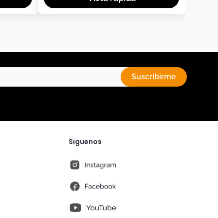
Suscribirme
Siguenos
instagram
fb
You Tube