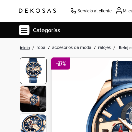
Servicio al cliente
Mi c
Categorías
ropa
accesorios de moda
relojes
reloj
Cuadros
Decoracion
-
37
%
Cabecero
Tapete
Lamparas
Cuadro
Sillas
Duvet