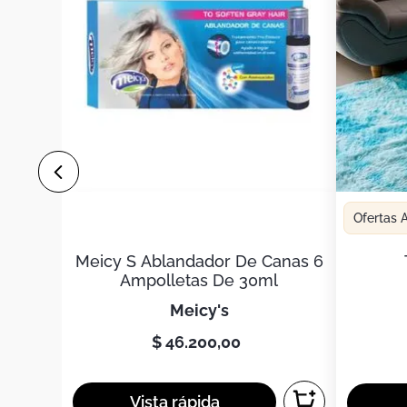
Ofertas
Meicy S Ablandador De Canas 6
Ampolletas De 30ml
meicy's
$
46
.
200
,
00