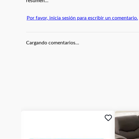
resumen…
Peso:
80 g
Garantía - 6 Meses
Este reloj cuenta con seis mese de garantía a part
Por favor, inicia sesión para escribir un comentario.
defectos de maquinaria. La garantía no cubre dañ
mal uso o daños accidentales. Es importante con
prueba para hacer válida la garantía.
Cargando comentarios…