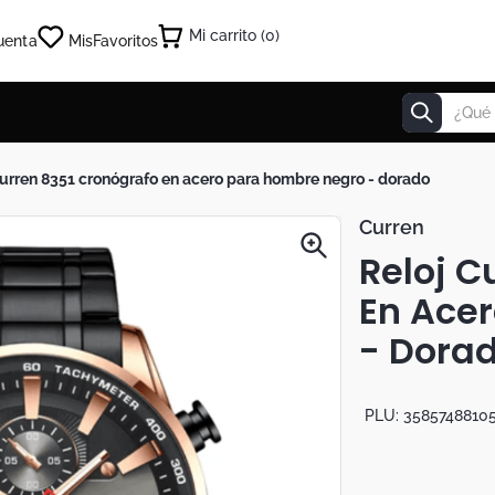
0
uenta
Mis
Favoritos
¿Qué estás
 curren 8351 cronógrafo en acero para hombre negro - dorado
Curren
Reloj C
En Ace
- Dora
PLU:
3585748810