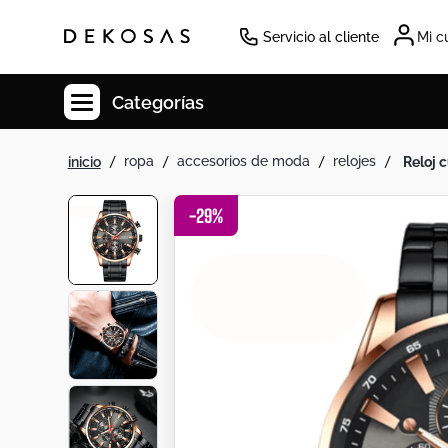
Servicio al cliente
Mi c
Categorías
ropa
accesorios de moda
relojes
reloj
Cuadros
Decoracion
-
29
%
Tapete
Cabecero
Lamparas
Cuadro
Sillas
Duvet