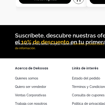
10% de descuento
Al inscribirte al newsletter, aceptas nuestros
términos y condiciones
de información
.
Acerca de Dekosas
Links de interés
Quienes somos
Estado del pedido
Quiero ser vendedor
Términos y Condicio
Ventas Corporativas
Consulta de cupones
Trabaja con nosotros
Politica de privacida