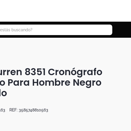
 buscando?
urren 8351 Cronógrafo
ro Para Hombre Negro
do
563
REF:
3585748810563