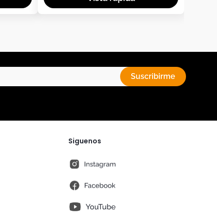
Suscribirme
Siguenos
instagram
fb
You Tube