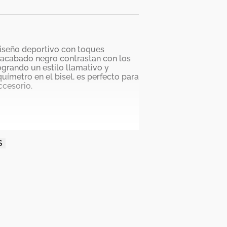
diseño deportivo con toques
n acabado negro contrastan con los
ogrando un estilo llamativo y
uímetro en el bisel, es perfecto para
ccesorio.
S
ible)