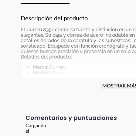
Descripción del producto
El Curren 8351 combina fuerza y distinción en un 
elegantes. Su caja y correa de acero inoxidable e
detalles dorados de la carátula y las subesferas, l
sofisticado. Equipado con función cronógrafo y taq
quienes buscan precisión y presencia en un solo a
Detalles del producto:
Marca:
Curren
Modelo:
8351
Género:
Hombre
Tipo:
Cronógrafo
MOSTRAR MÁ
Material de la caja:
Acero inoxidable
Material de la correa:
Acero inoxidable
Color:
Negro con detalles dorados
Tipo de cierre:
Broche desplegable
Movimiento:
Cuarzo
Comentarios
Resistencia al agua:
Salpicaduras (no sumerg
Cargando
Características destacadas:
el