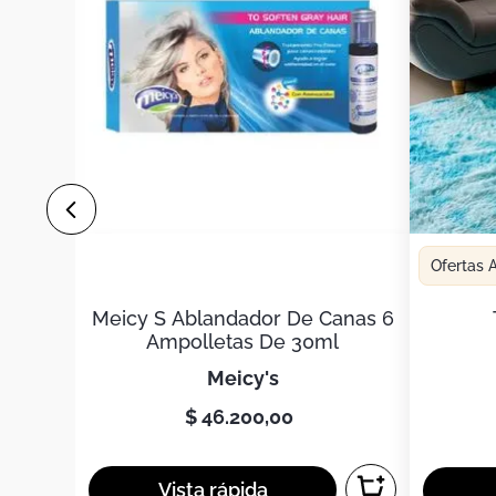
Ofertas
Meicy S Ablandador De Canas 6
Ampolletas De 30ml
meicy's
$
46
.
200
,
00