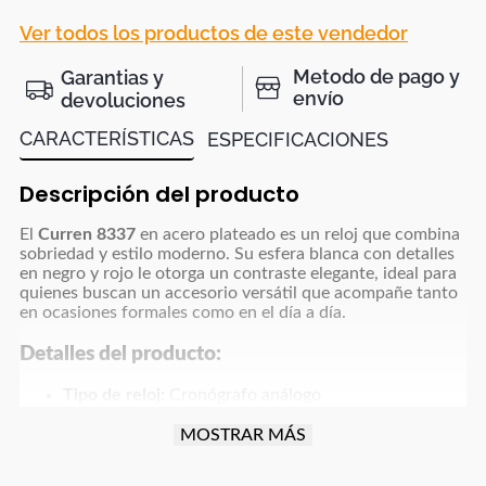
Ver todos los productos de este vendedor
Metodo de pago y
Garantias y
envío
devoluciones
CARACTERÍSTICAS
ESPECIFICACIONES
Descripción del producto
El
Curren 8337
en acero plateado es un reloj que combina
sobriedad y estilo moderno. Su esfera blanca con detalles
en negro y rojo le otorga un contraste elegante, ideal para
quienes buscan un accesorio versátil que acompañe tanto
en ocasiones formales como en el día a día.
Detalles del producto:
Tipo de reloj:
Cronógrafo análogo
Material de la caja:
Acero inoxidable
Material de la correa:
Acero inoxidable plateado
MOSTRAR MÁS
Color de la caja:
Plateado con bisel negro
Color de la esfera:
Blanco con detalles en negro y