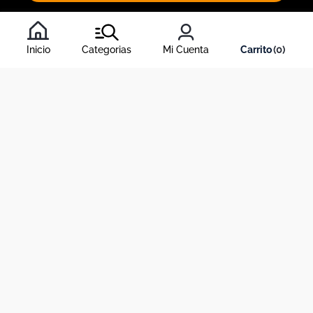
Al inscribirte al newsletter, aceptas nuestros
términos y
condiciones
, y nuestra
política de tratamiento de información
.
Inicio
Categorias
Mi Cuenta
0
Acerca de Dekosas
Links de interés
Contáctanos
Horario de atención contact center