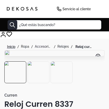
-
29
%
Servicio al cliente
¿Qué estás buscando?
Cuadros
ropa
accesorios de moda
relojes
reloj curren 8337 cronógrafo en acero para hombre
Decoracion
Cabecero
Tapete
Lamparas
Cuadro
Sillas
Curren
Reloj Curren 8337
Duvet