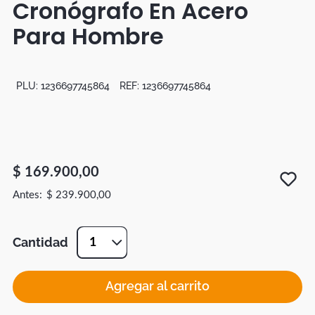
Cronógrafo En Acero
Botas
Para Hombre
Dko
PLU:
1236697745864
REF:
1236697745864
$
169
.
900
,
00
$
239
.
900
,
00
Cantidad
1
Agregar al carrito