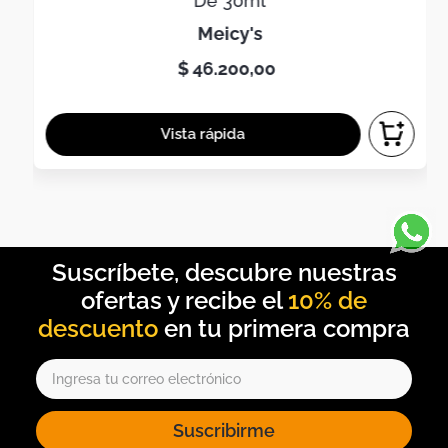
De 30ml
meicy's
$
46
.
200
,
00
10% de
descuento
Suscribirme