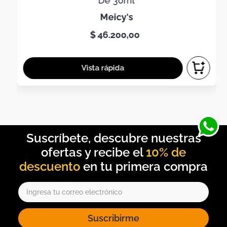
De 30ml
meicy's
$
46
.
200
,
00
10% de
descuento
Suscribirme