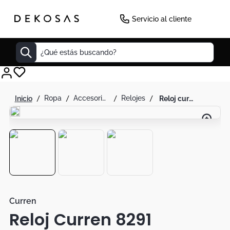
-
34
%
Servicio al cliente
¿Qué estás buscando?
Cuadros
ropa
accesorios de moda
relojes
reloj curren 8291 cronógrafo en cuero para hombre marron
Decoracion
Cabecero
Tapete
Lamparas
Cuadro
Sillas
Curren
Reloj Curren 8291
Duvet