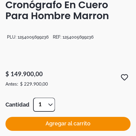
Cronógrafo En Cuero
Botas
Para Hombre Marron
Dko
PLU:
1254005699236
REF:
1254005699236
$
149
.
900
,
00
$
229
.
900
,
00
Cantidad
1
Agregar al carrito