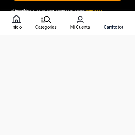
Al inscribirte al newsletter, aceptas nuestros
términos y
condiciones
, y nuestra
política de tratamiento de información
.
Inicio
Categorias
Mi Cuenta
0
Acerca de Dekosas
Links de interés
Contáctanos
Horario de atención contact center