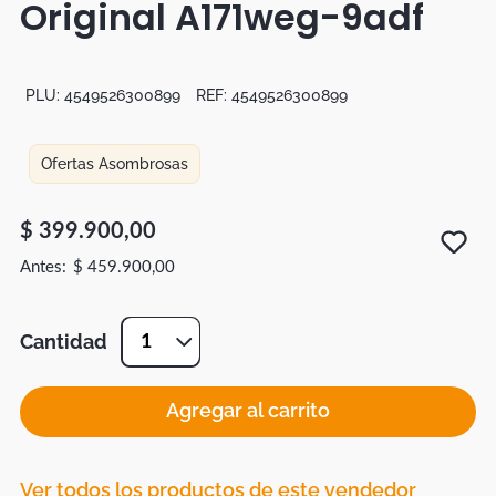
Original A171weg-9adf
Botas
Dko
PLU:
4549526300899
REF:
4549526300899
Ofertas Asombrosas
$
399
.
900
,
00
$
459
.
900
,
00
Cantidad
1
Agregar al carrito
Ver todos los productos de este vendedor