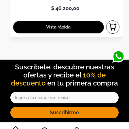
$
46
.
200
,
00
10% de
descuento
Suscribirme
Al inscribirte al newsletter, aceptas nuestros
términos y