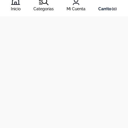
condiciones
, y nuestra
política de tratamiento de información
.
Inicio
Categorias
Mi Cuenta
0
Acerca de Dekosas
Links de interés
Contáctanos
Horario de atención contact center