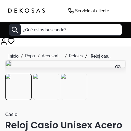
-
13
%
Servicio al cliente
¿Qué estás buscando?
Cuadros
ropa
accesorios de moda
relojes
reloj casio unisex acero original a171weg-9adf
Decoracion
Tapete
Cabecero
Lamparas
Cuadro
Sillas
Casio
Reloj Casio Unisex Acero
Duvet