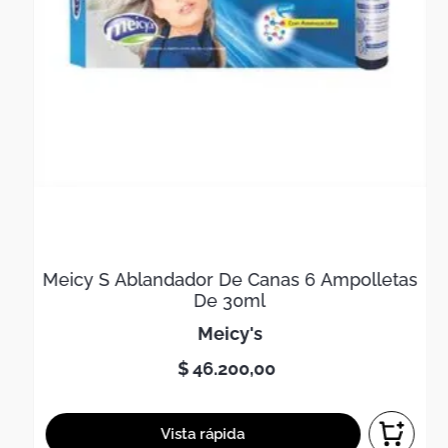
Meicy S Ablandador De Canas 6 Ampolletas
De 30ml
meicy's
$
46
.
200
,
00