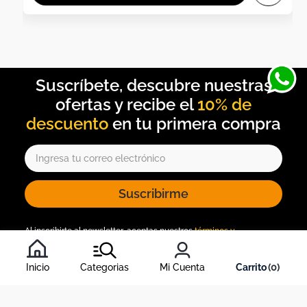
10% de
descuento
Suscribirme
Al inscribirte al newsletter, aceptas nuestros
términos y
condiciones
, y nuestra
política de tratamiento de información
.
Inicio
Categorias
Mi Cuenta
0