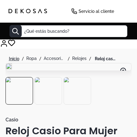
-
24
%
Servicio al cliente
¿Qué estás buscando?
Cuadros
ropa
accesorios de moda
relojes
reloj casio para mujer acero original ltp-1241d-4a3df
Decoracion
Cabecero
Tapete
Lamparas
Cuadro
Sillas
Casio
Reloj Casio Para Mujer
Duvet