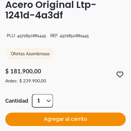
Acero Original Ltp-
Botas
1241d-4a3df
Dko
PLU:
4971850881445
REF:
4971850881445
Ofertas Asombrosas
$
181
.
900
,
00
$
239
.
900
,
00
Cantidad
1
Agregar al carrito