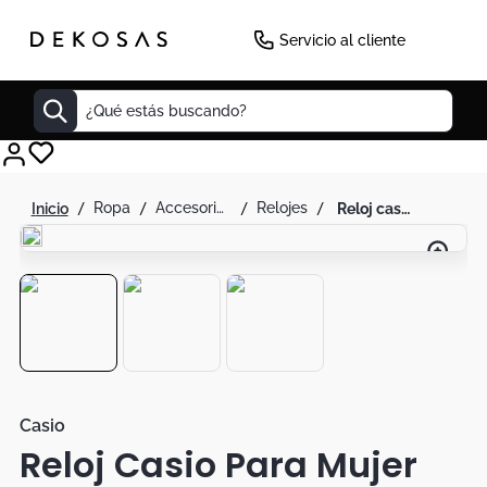
-
31
%
Servicio al cliente
¿Qué estás buscando?
Cuadros
ropa
accesorios de moda
relojes
reloj casio para mujer acero original ltp-1165a-4cdf
Decoracion
Cabecero
Tapete
Cuadro
Sillas
Lamparas
Casio
Reloj Casio Para Mujer
Duvet