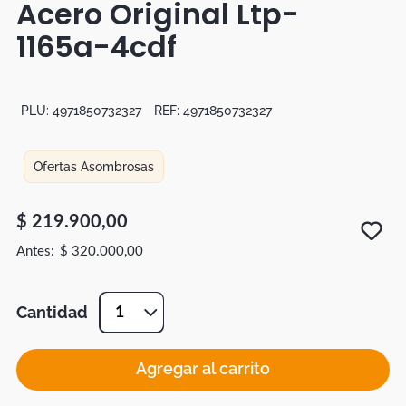
Acero Original Ltp-
Botas
1165a-4cdf
Dko
PLU:
4971850732327
REF:
4971850732327
Ofertas Asombrosas
$
219
.
900
,
00
$
320
.
000
,
00
Cantidad
1
Agregar al carrito