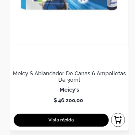
Meicy S Ablandador De Canas 6 Ampolletas
De 30ml
meicy's
$
46
.
200
,
00