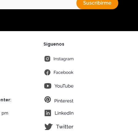
Suscribirme
Siguenos
instagram
fb
You Tube
pt
nter:
lk
0 pm
tw