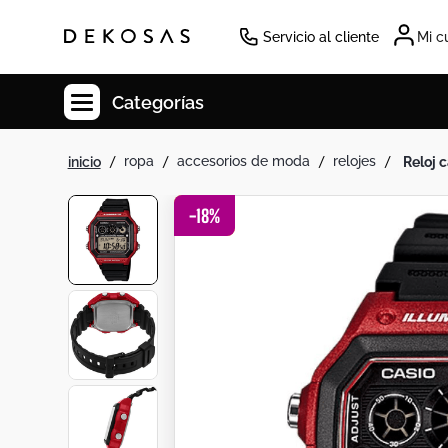
Servicio al cliente
Mi c
Categorías
ropa
accesorios de moda
relojes
reloj
Cuadros
Decoracion
-
18
%
Tapete
Cabecero
Lamparas
Cuadro
Sillas
Duvet