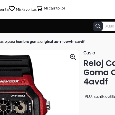
0
uenta
Mis
Favoritos
¿Qué estás
 casio para hombre goma original ae-1300wh-4avdf
Casio
Reloj C
Goma O
4avdf
PLU:
4971850988