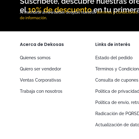
10% de descuento
Al inscribirte al newsletter, aceptas nuestros
términos y condiciones
de información
.
Acerca de Dekosas
Links de interés
Quienes somos
Estado del pedido
Quiero ser vendedor
Términos y Condicio
Ventas Corporativas
Consulta de cupones
Trabaja con nosotros
Politica de privacida
Política de envio, re
Radicación de PQRS
Actualización de dat