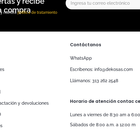
, y nuestra
política de tratamiento
Contáctanos
WhatsApp
nes
Escríbenos: info@dekosas.com
Llámanos: 313 262 2548
d
Horario de atención contac ce
tractación y devoluciones
D
Lunes a viernes de 8:30 am a 6:0
Sábados de 8:00 a.m. a 12:00 m
os