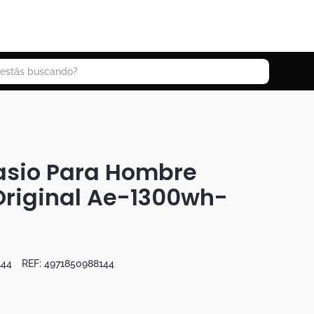
 buscando?
asio Para Hombre
riginal Ae-1300wh-
144
REF:
4971850988144