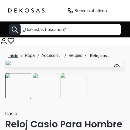
-
39
%
Servicio al cliente
¿Qué estás buscando?
Cuadros
ropa
accesorios de moda
relojes
reloj casio para hombre cuero original mtp-v006l-1budf
Decoracion
Cabecero
Tapete
Cuadro
Sillas
Lamparas
Casio
Reloj Casio Para Hombre
Duvet