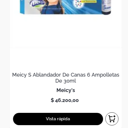
Meicy S Ablandador De Canas 6 Ampolletas
De 30ml
meicy's
$
46
.
200
,
00