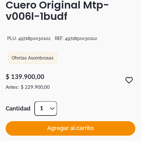
Cuero Original Mtp-
Botas
v006l-1budf
Dko
PLU:
4971850030102
REF:
4971850030102
Ofertas Asombrosas
$
139
.
900
,
00
$
229
.
900
,
00
Cantidad
1
Agregar al carrito