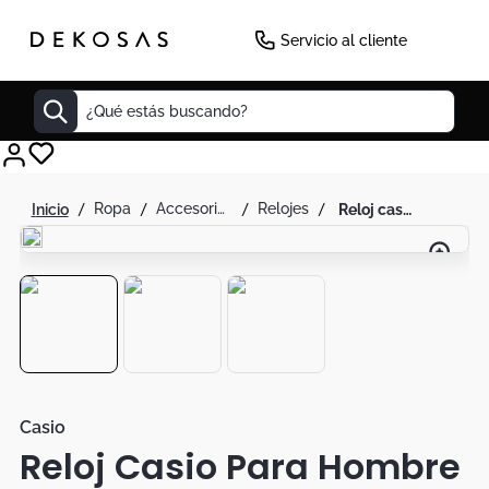
Servicio al cliente
¿Qué estás buscando?
Cuadros
ropa
accesorios de moda
relojes
reloj casio para hombre cuero original mtp-1374l-1avdf
Decoracion
Tapete
Cabecero
Lamparas
Cuadro
Sillas
Casio
Reloj Casio Para Hombre
Duvet