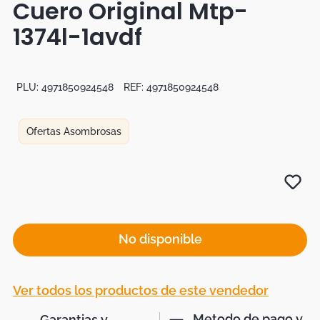
Cuero Original Mtp-
Botas
1374l-1avdf
Dko
PLU:
4971850924548
REF:
4971850924548
Ofertas Asombrosas
No disponible
Ver todos los productos de este vendedor
Metodo de pago y
Garantias y