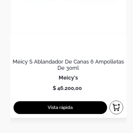
Meicy S Ablandador De Canas 6 Ampolletas
De 30ml
meicy's
$
46
.
200
,
00