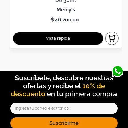
De 30ml
meicy's
$
46
.
200
,
00
10% de
descuento
Suscribirme