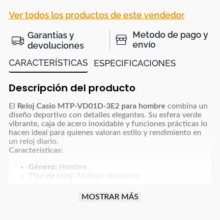
Ver todos los productos de este vendedor
Metodo de pago y
Garantias y
envío
devoluciones
CARACTERÍSTICAS
ESPECIFICACIONES
Descripción del producto
El
Reloj Casio MTP‑VD01D‑3E2 para hombre
combina un
diseño deportivo con detalles elegantes. Su esfera verde
vibrante, caja de acero inoxidable y funciones prácticas lo
hacen ideal para quienes valoran estilo y rendimiento en
un reloj diario.
Características:
Género:
Hombre
Tipo de reloj:
Análogo deportivo
Modelo:
MTP‑VD01D‑3E2
Material del pulso:
Acero inoxidable
MOSTRAR MÁS
Material de la caja:
Acero inoxidable
Peso:
118 g