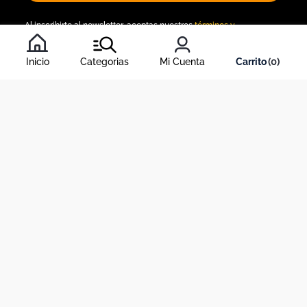
Al inscribirte al newsletter, aceptas nuestros
términos y
condiciones
, y nuestra
política de tratamiento de información
.
Inicio
Categorias
Mi Cuenta
0
Acerca de Dekosas
Links de interés
Contáctanos
Horario de atención contact center