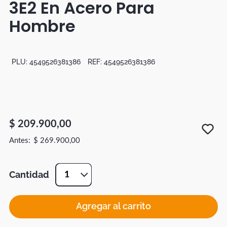
3E2 En Acero Para
Botas
Hombre
Dko
PLU:
4549526381386
REF:
4549526381386
$
209
.
900
,
00
$
269
.
900
,
00
Cantidad
1
Agregar al carrito