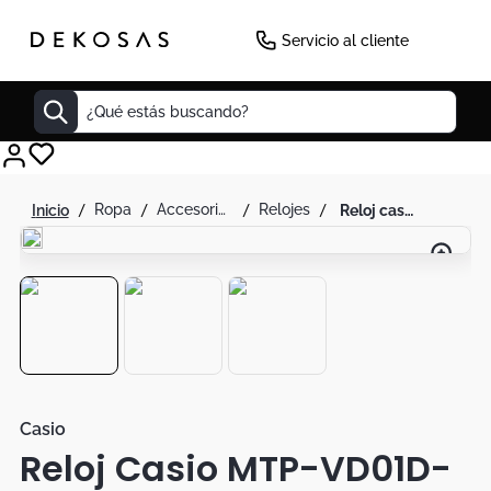
-
22
%
Servicio al cliente
¿Qué estás buscando?
Cuadros
ropa
accesorios de moda
relojes
reloj casio mtp-vd01d-3e2 en acero para hombre
Decoracion
Tapete
Cabecero
Lamparas
Cuadro
Sillas
Casio
Reloj Casio MTP-VD01D-
Duvet