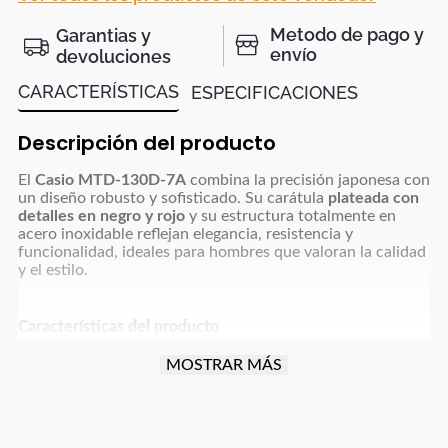
Metodo de pago y
Garantias y
envío
devoluciones
CARACTERÍSTICAS
ESPECIFICACIONES
Descripción del producto
El
Casio MTD-130D-7A
combina la precisión japonesa con
un diseño robusto y sofisticado. Su carátula
plateada con
detalles en negro y rojo
y su estructura totalmente en
acero inoxidable reflejan elegancia, resistencia y
funcionalidad, ideales para hombres que valoran la calidad
y el estilo.
Características del producto
MOSTRAR MÁS
Marca:
Casio
Referencia:
MTD-130D-7A
Género:
Hombre
Tipo de reloj:
Analógico – Clásico / Deportivo
Color del tablero:
Plateado con marcadores en negro