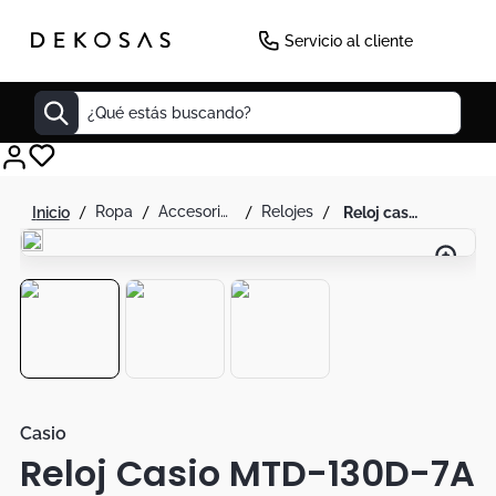
-
23
%
Servicio al cliente
¿Qué estás buscando?
Cuadros
ropa
accesorios de moda
relojes
reloj casio mtd-130d-7a en acero para hombre
Decoracion
Cabecero
Cuadro
Sillas
Botas
Lamparas
Casio
Reloj Casio MTD-130D-7A
Bibliotecas