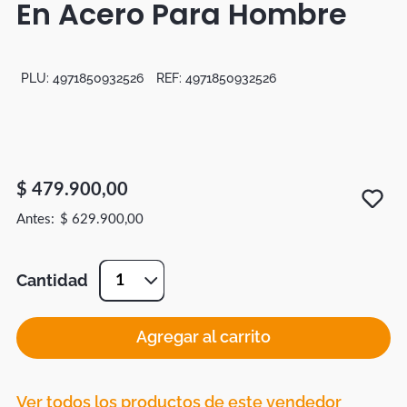
En Acero Para Hombre
Duvet
Mesas Noche
PLU:
4971850932526
REF:
4971850932526
$
479
.
900
,
00
$
629
.
900
,
00
Cantidad
1
Agregar al carrito
Ver todos los productos de este vendedor