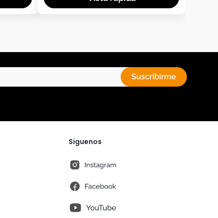
Suscribirme
Siguenos
instagram
fb
You Tube