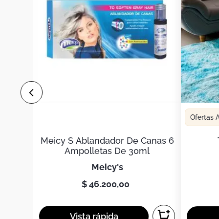
Ofertas
Meicy S Ablandador De Canas 6
Ampolletas De 30ml
meicy's
$
46
.
200
,
00