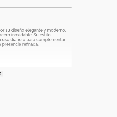
or su diseño elegante y moderno,
cero inoxidable. Su estilo
ra uso diario o para complementar
 presencia refinada.
S
s (30 m)
n (±20 segundos por mes)
SW)