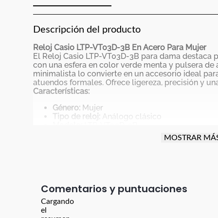
Descripción del producto
Reloj Casio LTP-VT03D-3B En Acero Para Mujer
El Reloj Casio LTP-VT03D-3B para dama destaca p
con una esfera en color verde menta y pulsera de a
minimalista lo convierte en un accesorio ideal pa
atuendos formales. Ofrece ligereza, precisión y una
Características:
Género:
Mujer
Tipo de reloj:
Análogo clásico
Modelo:
LTP-VT03D-3B
Material del pulso:
Acero inoxidable
MOSTRAR MÁ
Material de la caja:
Acero inoxidable
Peso:
64 g
Color del tablero:
Verde menta
Cristal:
Mineral resistente a rayaduras
Resistencia al agua:
Resistente a salpicadura
Comentarios
Funciones:
Hora, minutos y segundos
Movimiento:
Cuarzo japonés de alta precisió
Cargando
Duración de la batería:
Aprox. 3 años (SR626
el
Hecho en:
Japón