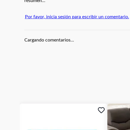
resumen…
Garantía Casio – 1 Año
Aplica para defectos de autenticidad y funcionam
uso indebido, golpes o desgaste natural. Se requ
Por favor, inicia sesión para escribir un comentario.
hacerla válida.
Cargando comentarios…