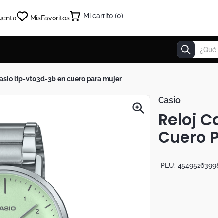
0
uenta
Mis
Favoritos
¿Qué estás
 casio ltp-vt03d-3b en cuero para mujer
Casio
Reloj C
Cuero 
PLU:
4549526399