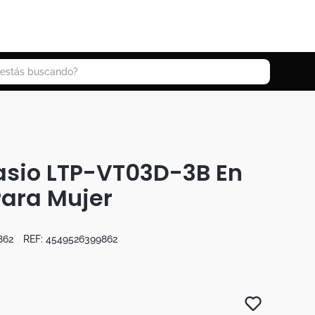
 buscando?
asio LTP-VT03D-3B En
Para Mujer
862
REF:
4549526399862