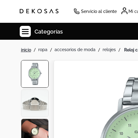
Servicio al cliente
Mi c
Categorías
ropa
accesorios de moda
relojes
reloj
Cuadros
Decoracion
Tapete
Cabecero
Lamparas
Cuadro
Sillas
Duvet