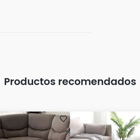
iento mecánico. No cubre daños por
iere comprobante de compra para
Productos recomendados