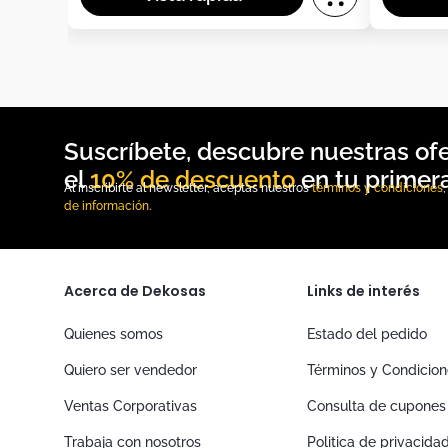
10% de descuento
Al inscribirte al newsletter, aceptas nuestros
términos y condiciones
de información
.
Acerca de Dekosas
Links de interés
Quienes somos
Estado del pedido
Quiero ser vendedor
Términos y Condicio
Ventas Corporativas
Consulta de cupones
Trabaja con nosotros
Politica de privacida