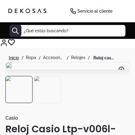
-
19
%
Servicio al cliente
¿Qué estás buscando?
Cuadros
ropa
accesorios de moda
relojes
reloj casio ltp-v006l-1budf mujer cuero original
Decoracion
Cabecero
Tapete
Lamparas
Cuadro
Sillas
Casio
Reloj Casio Ltp-v006l-
Duvet