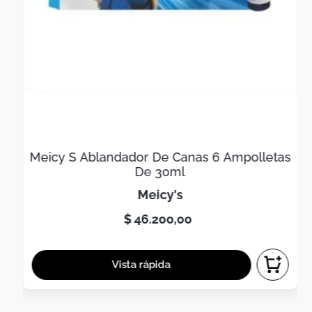
Meicy S Ablandador De Canas 6 Ampolletas
De 30ml
meicy's
$
46
.
200
,
00