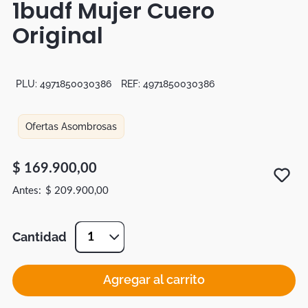
1budf Mujer Cuero
Botas
Original
Dko
PLU:
4971850030386
REF:
4971850030386
Ofertas Asombrosas
$
169
.
900
,
00
$
209
.
900
,
00
Cantidad
1
Agregar al carrito