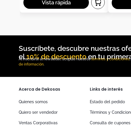
10% de descuento
Al inscribirte al newsletter, aceptas nuestros
términos y condiciones
de información
.
Acerca de Dekosas
Links de interés
Quienes somos
Estado del pedido
Quiero ser vendedor
Términos y Condicio
Ventas Corporativas
Consulta de cupones