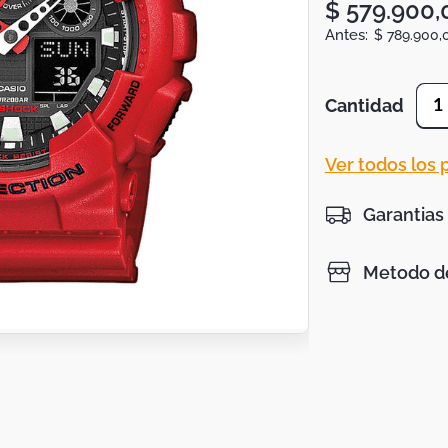
$
579
.
900
,
$
789
.
900
,
Cantidad
1
Ver todos los
Garantias
Metodo de