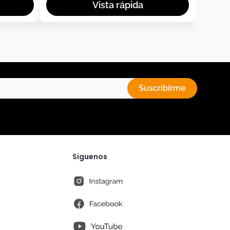
Suscribirme
Siguenos
instagram
fb
You Tube