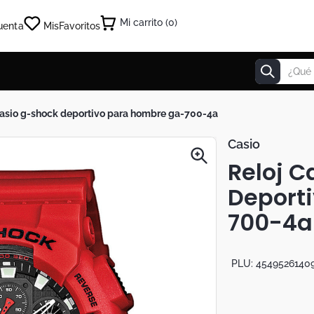
0
uenta
Mis
Favoritos
¿Qué estás
 casio g-shock deportivo para hombre ga-700-4a
Casio
Reloj C
Deport
700-4a
PLU:
4549526140