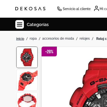
Servicio al cliente
Mi c
Categorías
ropa
accesorios de moda
relojes
reloj
Cuadros
Decoracion
-
26
%
Cabecero
Tapete
Lamparas
Cuadro
Sillas
Duvet