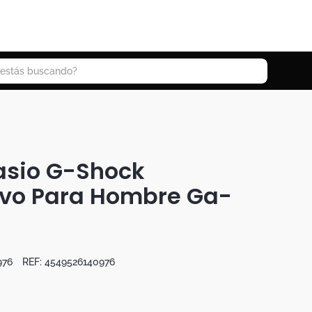
 buscando?
asio G-Shock
ivo Para Hombre Ga-
976
REF:
4549526140976