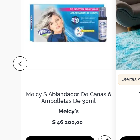
Ofertas
Meicy S Ablandador De Canas 6
Ampolletas De 30ml
meicy's
$
46
.
200
,
00