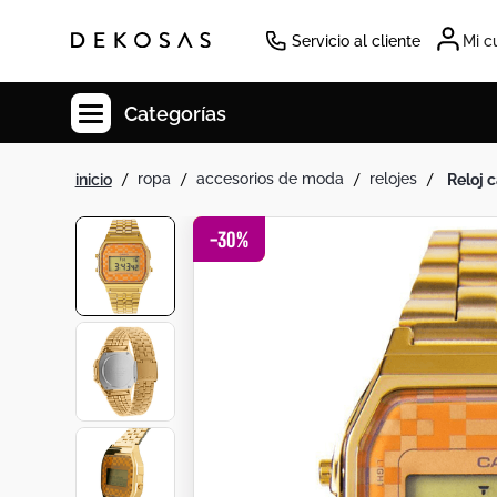
Servicio al cliente
Mi c
Categorías
ropa
accesorios de moda
relojes
reloj
Cuadros
Decoracion
-
30
%
Cabecero
Tapete
Lamparas
Cuadro
Sillas
Duvet