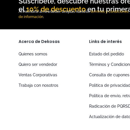
10% de descuento
Al inscribirte al newsletter, aceptas nuestros
términos y condiciones
de información
.
Acerca de Dekosas
Links de interés
Quienes somos
Estado del pedido
Quiero ser vendedor
Términos y Condicio
Ventas Corporativas
Consulta de cupones
Trabaja con nosotros
Politica de privacida
Política de envio, re
Radicación de PQRS
Actualización de dat