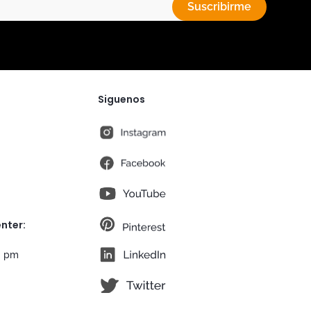
Suscribirme
Siguenos
instagram
fb
You Tube
pt
nter:
lk
0 pm
tw