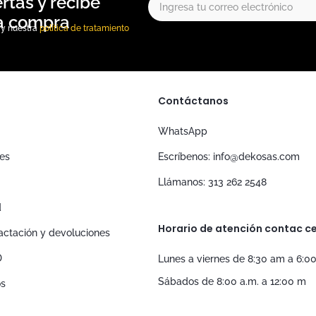
, y nuestra
política de tratamiento
Contáctanos
WhatsApp
nes
Escríbenos: info@dekosas.com
Llámanos: 313 262 2548
d
Horario de atención contac ce
tractación y devoluciones
D
Lunes a viernes de 8:30 am a 6:0
Sábados de 8:00 a.m. a 12:00 m
os