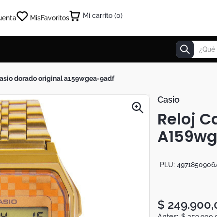
0
uenta
Mis
Favoritos
¿Qué estás
 casio dorado original a159wgea-9adf
Casio
Reloj C
A159wg
PLU:
4971850906
$
249
.
900
,
$
359
.
900
,