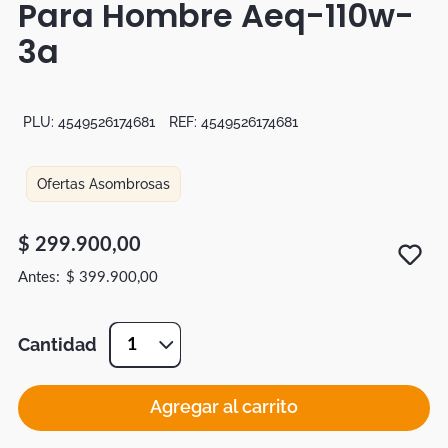
Para Hombre Aeq-110w-
Botas
3a
Dko
PLU:
4549526174681
REF:
4549526174681
Ofertas Asombrosas
$
299
.
900
,
00
$
399
.
900
,
00
Cantidad
1
Agregar al carrito