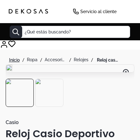
-
25
%
Servicio al cliente
¿Qué estás buscando?
Cuadros
ropa
accesorios de moda
relojes
reloj casio deportivo para hombre aeq-110w-3a
Decoracion
Tapete
Cabecero
Lamparas
Cuadro
Sillas
Casio
Reloj Casio Deportivo
Duvet