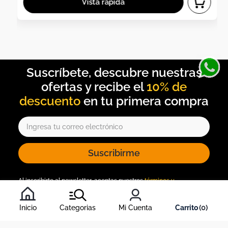
10% de
descuento
Suscribirme
Al inscribirte al newsletter, aceptas nuestros
términos y
condiciones
, y nuestra
política de tratamiento de información
.
Inicio
Categorias
Mi Cuenta
0