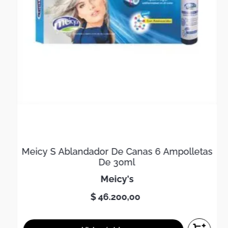
Meicy S Ablandador De Canas 6 Ampolletas
De 30ml
meicy's
$
46
.
200
,
00