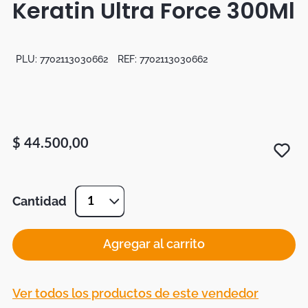
Keratin Ultra Force 300Ml
Botas
Dko
PLU:
7702113030662
REF:
7702113030662
$
44
.
500
,
00
Cantidad
1
Agregar al carrito
Ver todos los productos de este vendedor