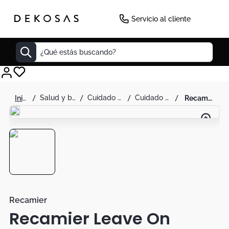
Servicio al cliente
¿Qué estás buscando?
Cuadros
salud y belleza
cuidado personal
cuidado capilar
recamier leave on keratin ultra force 300ml
Decoracion
Cabecero
Tapete
Cuadro
Sillas
Lamparas
Recamier
Recamier Leave On
Duvet