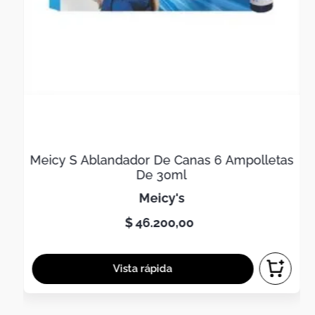
Meicy S Ablandador De Canas 6 Ampolletas
De 30ml
meicy's
$
46
.
200
,
00