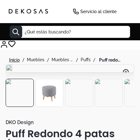
Servicio al cliente
¿Qué estás buscando?
Cuadros
muebles
muebles de sala
puffs
puff redondo 4 patas (39x40x40) gris memphis - dko desing sas
Decoracion
Cabecero
Tapete
Lamparas
Cuadro
Sillas
DKO Design
Puff Redondo 4 patas
Duvet