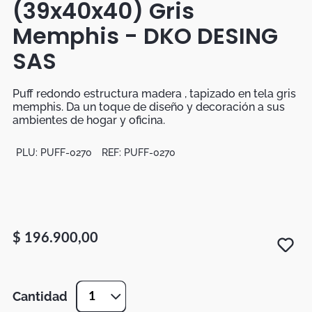
(39x40x40) Gris
Botas
Memphis - DKO DESING
Dko
SAS
Puff redondo estructura madera , tapizado en tela gris
memphis. Da un toque de diseño y decoración a sus
ambientes de hogar y oficina.
PLU:
PUFF-0270
REF:
PUFF-0270
$
196
.
900
,
00
Cantidad
1