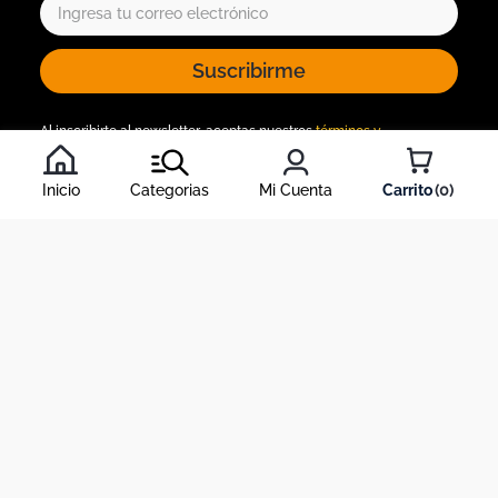
Suscribirme
Al inscribirte al newsletter, aceptas nuestros
términos y
condiciones
, y nuestra
política de tratamiento de información
.
Inicio
Categorias
Mi Cuenta
0
Acerca de Dekosas
Links de interés
Contáctanos