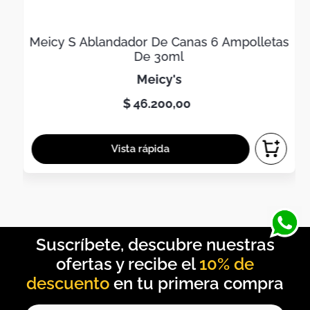
Meicy S Ablandador De Canas 6 Ampolletas
De 30ml
meicy's
$
46
.
200
,
00
10% de
descuento