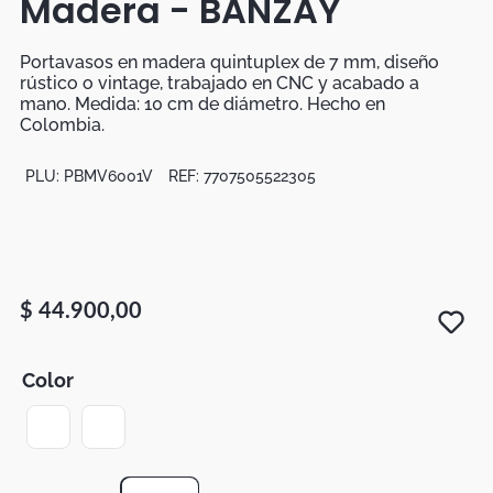
Madera - BANZAY
Botas
Dko
Portavasos en madera quintuplex de 7 mm, diseño
rústico o vintage, trabajado en CNC y acabado a
mano. Medida: 10 cm de diámetro. Hecho en
Colombia.
PLU:
PBMV6001V
REF:
7707505522305
$
44
.
900
,
00
Color