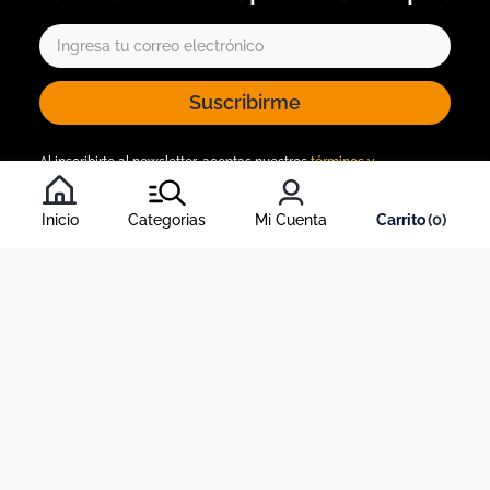
Suscribirme
Al inscribirte al newsletter, aceptas nuestros
términos y
condiciones
, y nuestra
política de tratamiento de información
.
Inicio
Categorias
Mi Cuenta
0
Acerca de Dekosas
Links de interés