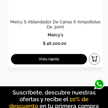
Meicy S Ablandador De Canas 6 Ampolletas
De 30ml
meicy's
$
46
.
200
,
00
10% de
descuento