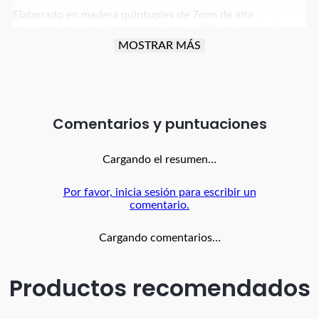
Elaborado en madera quintuplex de 7mm de alta
resistencia, trabajdao en maquinaria CNC y terminado a
mano con acabado rustico o vintage como lo prefieras
MOSTRAR MÁS
Siempre tenemos propuestas hermosas y funcionales con
las que ames decorar tus espacios sea hogar u oficina con
piezas exclusivas para ti...
Comentarios
MEDIDA 10cm de diametro
Cargando el resumen…
Fabricado en Colombia por BANZAY
Por favor, inicia sesión para escribir un
comentario.
Cargando comentarios…
Productos recomendados