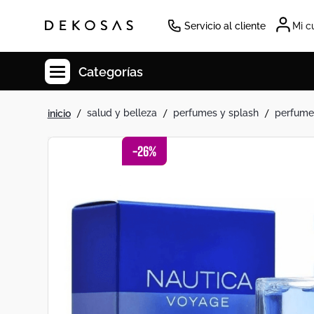
Servicio al cliente
Mi c
Categorías
salud y belleza
perfumes y splash
perfume
Cuadros
Decoracion
-
26
%
Cabecero
Tapete
Lamparas
Cuadro
Sillas
Duvet