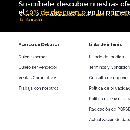
10% de descuento
Al inscribirte al newsletter, aceptas nuestros
términos y condiciones
de información
.
Acerca de Dekosas
Links de interés
Quienes somos
Estado del pedido
Quiero ser vendedor
Términos y Condicio
Ventas Corporativas
Consulta de cupones
Trabaja con nosotros
Politica de privacida
Política de envio, re
Radicación de PQRS
Actualización de dat