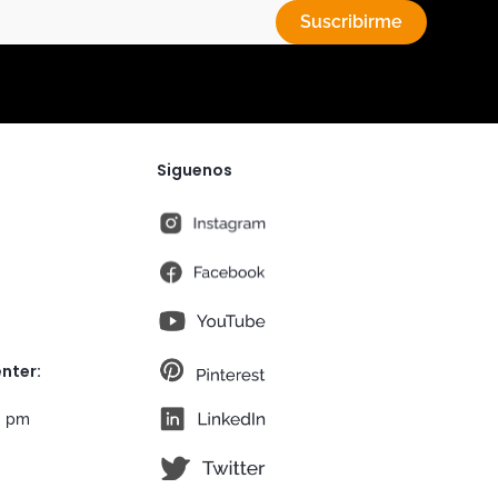
Suscribirme
Siguenos
instagram
fb
You Tube
pt
nter:
lk
0 pm
tw