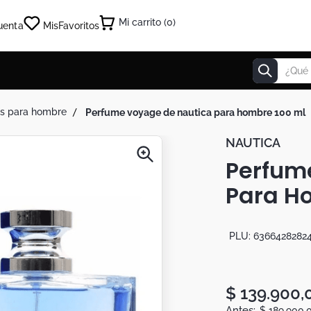
0
uenta
Mis
Favoritos
¿Qué estás
s para hombre
perfume voyage de nautica para hombre 100 ml
NAUTICA
Perfum
Para H
PLU:
6366428282
$
139
.
900
,
$
189
.
900
,