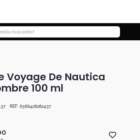
 buscando?
e Voyage De Nautica
ombre 100 ml
437
REF:
6366428282437
00
00