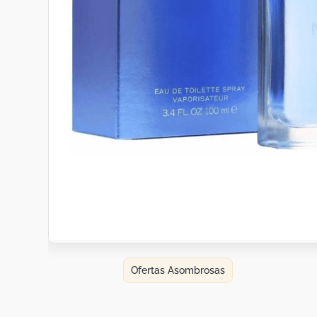
Botas
Dko
Ofertas Asombrosas