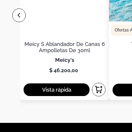
Ofertas
Meicy S Ablandador De Canas 6
Ampolletas De 30ml
meicy's
$
46
.
200
,
00