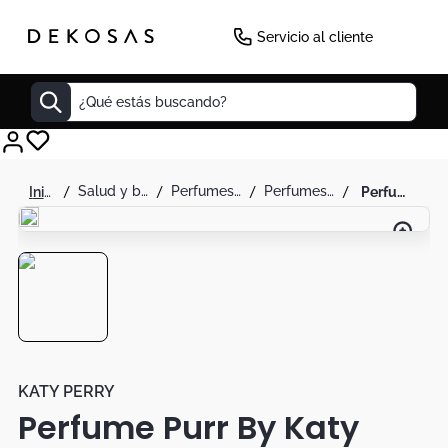
-
19
%
Servicio al cliente
¿Qué estás buscando?
Cuadros
salud y belleza
perfumes y splash
perfumes para mujer
perfume purr by katy perry para mujer 100 ml
Decoracion
Cabecero
Tapete
Cuadro
Sillas
Lamparas
KATY PERRY
Perfume Purr By Katy
Duvet