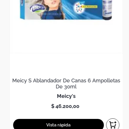
Meicy S Ablandador De Canas 6 Ampolletas
De 30ml
meicy's
$
46
.
200
,
00