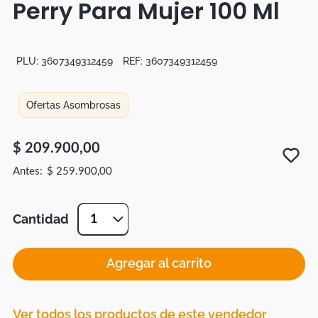
Perry Para Mujer 100 Ml
Botas
Dko
PLU:
3607349312459
REF:
3607349312459
Ofertas Asombrosas
$
209
.
900
,
00
$
259
.
900
,
00
Cantidad
1
Agregar al carrito
Ver todos los productos de este vendedor