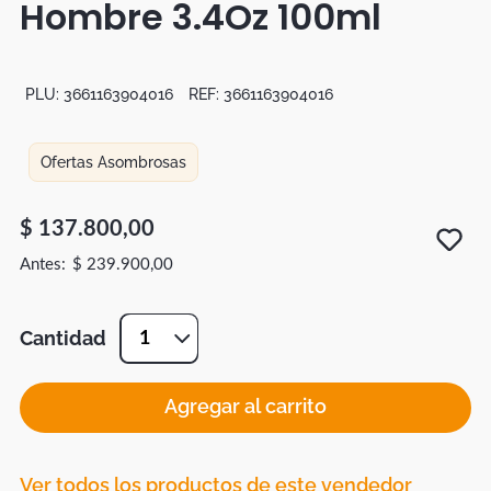
Hombre 3.4Oz 100ml
Duvet
Mesas Noche
PLU:
3661163904016
REF:
3661163904016
Ofertas Asombrosas
$
137
.
800
,
00
$
239
.
900
,
00
Cantidad
1
Agregar al carrito
Ver todos los productos de este vendedor