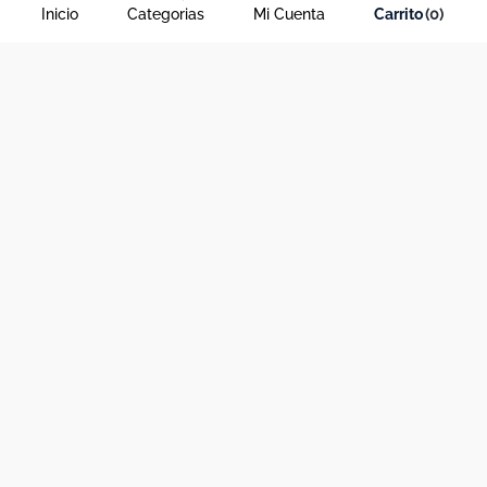
Inicio
Categorias
Mi Cuenta
0
Acerca de Dekosas
Links de interés
Contáctanos
Horario de atención contact center
Medios de pago y sitio seguro