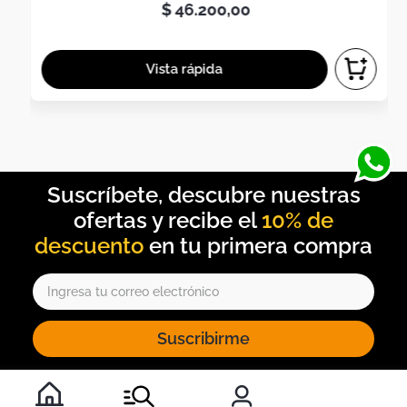
$
46
.
200
,
00
10% de
descuento
Suscribirme
Al inscribirte al newsletter, aceptas nuestros
términos y
condiciones
, y nuestra
política de tratamiento de información
.