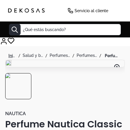
-
42
%
Servicio al cliente
¿Qué estás buscando?
Cuadros
salud y belleza
perfumes y splash
perfumes para hombre
perfume nautica classic hombre 3.4oz 100ml
Decoracion
Cabecero
Cuadro
Sillas
Botas
Lamparas
NAUTICA
Perfume Nautica Classic
Bibliotecas