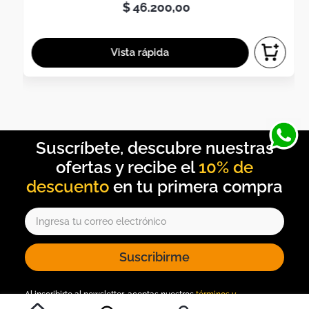
$
46
.
200
,
00
10% de
descuento
Suscribirme
Al inscribirte al newsletter, aceptas nuestros
términos y
condiciones
, y nuestra
política de tratamiento de información
.