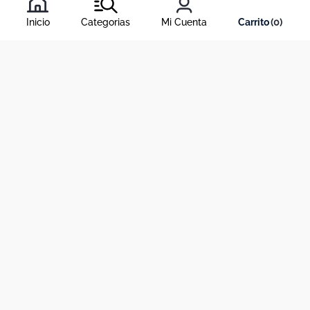
Inicio
Categorias
Mi Cuenta
0
Acerca de Dekosas
Links de interés
Contáctanos
Horario de atención contact center
Medios de pago y sitio seguro