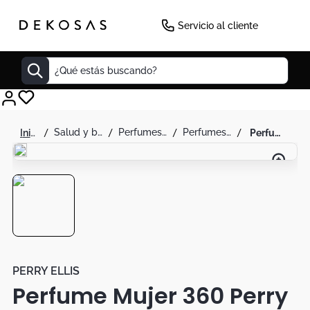
-
20
%
Servicio al cliente
¿Qué estás buscando?
Cuadros
salud y belleza
perfumes y splash
perfumes para mujer
perfume mujer 360 perry ellis coral 200 ml- original
Decoracion
Tapete
Cabecero
Lamparas
Cuadro
Sillas
PERRY ELLIS
Perfume Mujer 360 Perry
Duvet