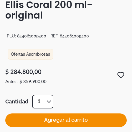
Ellis Coral 200 ml-
Botas
original
Dko
PLU:
844061009400
REF:
844061009400
Ofertas Asombrosas
$
284
.
800
,
00
$
359
.
900
,
00
Cantidad
1
Agregar al carrito