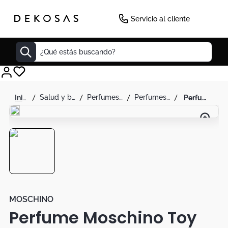
-
6
%
Servicio al cliente
¿Qué estás buscando?
Cuadros
salud y belleza
perfumes y splash
perfumes para hombre
perfume moschino toy boy eau de perfum de moschino para hombre 100 ml
Decoracion
Cabecero
Tapete
Lamparas
Cuadro
Sillas
MOSCHINO
Perfume Moschino Toy
Duvet