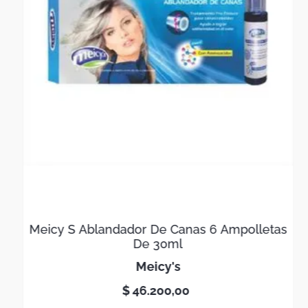
Meicy S Ablandador De Canas 6 Ampolletas
De 30ml
meicy's
$
46
.
200
,
00