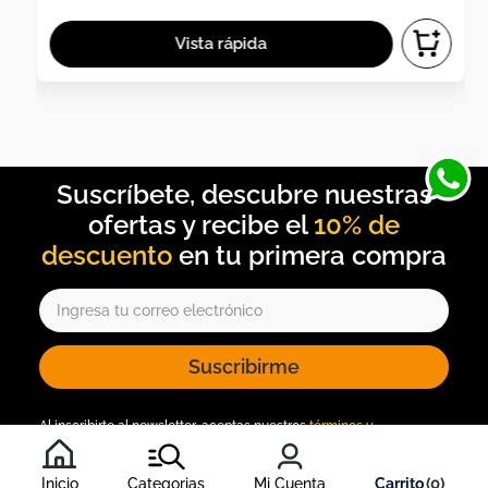
10% de
descuento
Suscribirme
Al inscribirte al newsletter, aceptas nuestros
términos y
condiciones
, y nuestra
política de tratamiento de información
.
Inicio
Categorias
Mi Cuenta
0