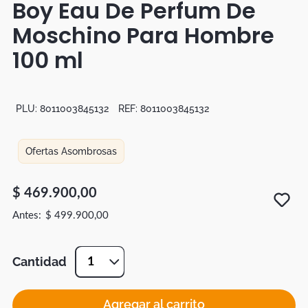
Boy Eau De Perfum De
Botas
Moschino Para Hombre
Dko
100 ml
PLU:
8011003845132
REF:
8011003845132
Ofertas Asombrosas
$
469
.
900
,
00
$
499
.
900
,
00
Cantidad
1
Agregar al carrito