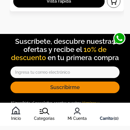
10% de
descuento
Suscribirme
Al inscribirte al newsletter, aceptas nuestros
términos y
condiciones
, y nuestra
política de tratamiento de información
.
Inicio
Categorias
Mi Cuenta
0