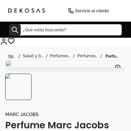
-
7
%
Servicio al cliente
¿Qué estás buscando?
Cuadros
salud y belleza
perfumes y splash
perfumes para hombre
perfume marc jacobs daisy amor eau tan dulce 3.3oz hombre
Decoracion
Tapete
Cabecero
Lamparas
Cuadro
Sillas
MARC JACOBS
Perfume Marc Jacobs
Duvet