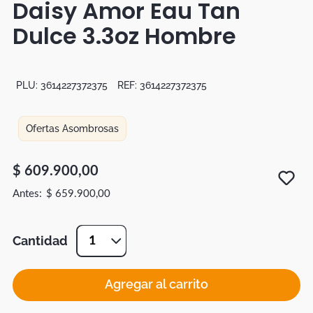
Daisy Amor Eau Tan
Botas
Dulce 3.3oz Hombre
Dko
PLU:
3614227372375
REF:
3614227372375
Ofertas Asombrosas
$
609
.
900
,
00
$
659
.
900
,
00
Cantidad
1
Agregar al carrito