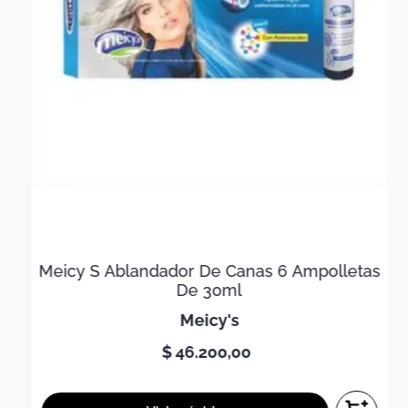
Meicy S Ablandador De Canas 6 Ampolletas
De 30ml
meicy's
$
46
.
200
,
00