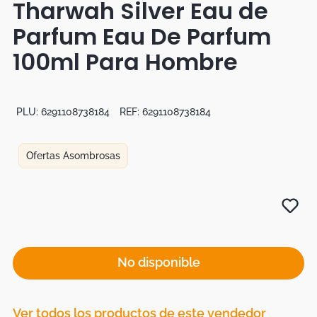
Tharwah Silver Eau de
Botas
Parfum Eau De Parfum
Dko
100ml Para Hombre
PLU:
6291108738184
REF:
6291108738184
Ofertas Asombrosas
No disponible
Ver todos los productos de este vendedor