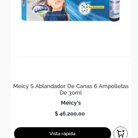
Meicy S Ablandador De Canas 6 Ampolletas
De 30ml
meicy's
$
46
.
200
,
00