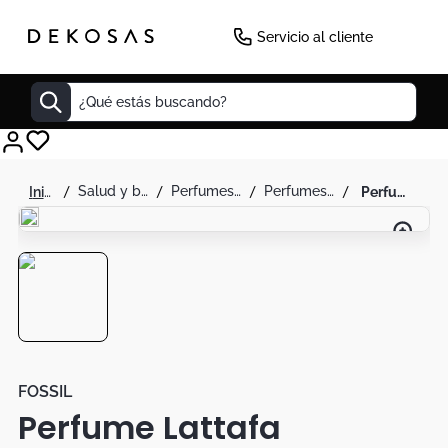
Servicio al cliente
¿Qué estás buscando?
Cuadros
salud y belleza
perfumes y splash
perfumes para hombre
perfume lattafa tharwah silver eau de parfum eau de parfum 100ml para hombre
Decoracion
Cabecero
Tapete
Cuadro
Sillas
Lamparas
FOSSIL
Perfume Lattafa
Duvet