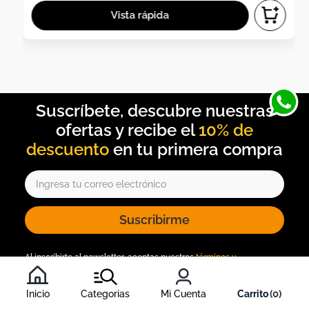
10% de
descuento
Suscribirme
Al inscribirte al newsletter, aceptas nuestros
términos y
condiciones
, y nuestra
política de tratamiento de información
.
Inicio
Categorias
Mi Cuenta
0