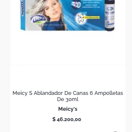
Meicy S Ablandador De Canas 6 Ampolletas
De 30ml
meicy's
$
46
.
200
,
00