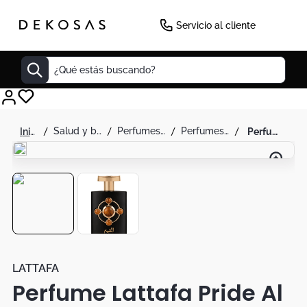
-
47
%
Servicio al cliente
¿Qué estás buscando?
Cuadros
salud y belleza
perfumes y splash
perfumes unisex
perfume lattafa pride al quiam gold - 100ml unisex
Decoracion
Tapete
Cabecero
Lamparas
Cuadro
Sillas
LATTAFA
Perfume Lattafa Pride Al
Duvet