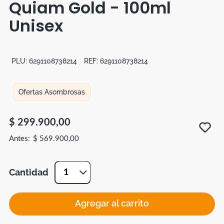
Quiam Gold - 100ml
Botas
Unisex
Dko
PLU:
6291108738214
REF:
6291108738214
Ofertas Asombrosas
$
299
.
900
,
00
$
569
.
900
,
00
Cantidad
1
Agregar al carrito