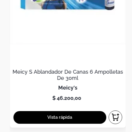
Meicy S Ablandador De Canas 6 Ampolletas
De 30ml
meicy's
$
46
.
200
,
00