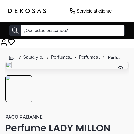
Servicio al cliente
¿Qué estás buscando?
Cuadros
salud y belleza
perfumes y splash
perfumes para mujer
perfume lady millon para dama by paco rabanne 80 ml
Decoracion
Tapete
Cabecero
Lamparas
Cuadro
Sillas
PACO RABANNE
Perfume LADY MILLON
Duvet