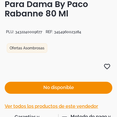
Para Dama By Paco
Botas
Rabanne 80 Ml
Dko
PLU:
3432240009677
REF:
3454960023284
Ofertas Asombrosas
No disponible
Ver todos los productos de este vendedor
Metodo de pago y
Garantias y