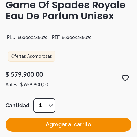
Game Of Spades Royale
Botas
Eau De Parfum Unisex
Dko
PLU:
860009248670
REF:
860009248670
Ofertas Asombrosas
$
579
.
900
,
00
$
659
.
900
,
00
Cantidad
1
Agregar al carrito