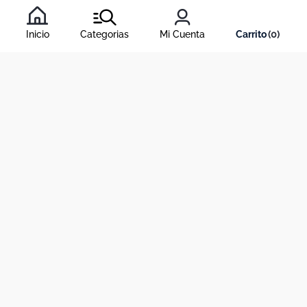
condiciones
, y nuestra
política de tratamiento de información
.
Inicio
Categorias
Mi Cuenta
0
Acerca de Dekosas
Links de interés
Contáctanos
Horario de atención contact center