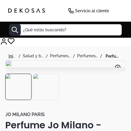
-
12
%
Servicio al cliente
¿Qué estás buscando?
Cuadros
salud y belleza
perfumes y splash
perfumes unisex
perfume jo milano - game of spades royale eau de parfum unisex
Decoracion
Tapete
Cabecero
Lamparas
Cuadro
Sillas
JO MILANO PARIS
Perfume Jo Milano -
Duvet