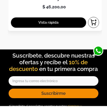
$
46
.
200
,
00
10% de
descuento
Suscribirme
Al inscribirte al newsletter, aceptas nuestros
términos y