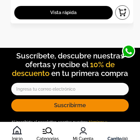
10% de
descuento
Suscribirme
Al inscribirte al newsletter, aceptas nuestros
términos y
condiciones
, y nuestra
política de tratamiento de información
.
Inicio
Categorias
Mi Cuenta
0