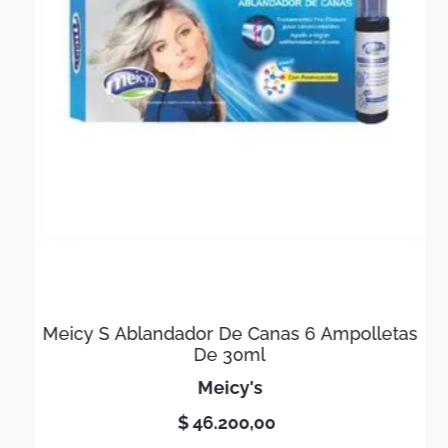
Meicy S Ablandador De Canas 6 Ampolletas
De 30ml
meicy's
$
46
.
200
,
00