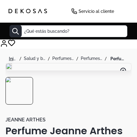
-
42
%
Servicio al cliente
¿Qué estás buscando?
Cuadros
salud y belleza
perfumes y splash
perfumes para mujer
perfume jeanne arthes arome 100ml mujer
Decoracion
Tapete
Cabecero
Lamparas
Cuadro
Sillas
JEANNE ARTHES
Perfume Jeanne Arthes
Duvet