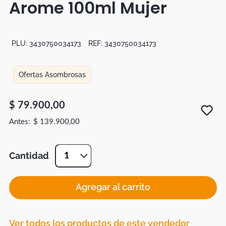
Arome 100ml Mujer
Botas
Dko
PLU:
3430750034173
REF:
3430750034173
Ofertas Asombrosas
$
79
.
900
,
00
$
139
.
900
,
00
Cantidad
1
Agregar al carrito
Ver todos los productos de este vendedor