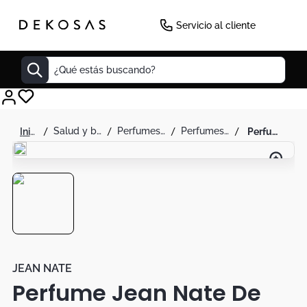
-
46
%
Servicio al cliente
¿Qué estás buscando?
Cuadros
salud y belleza
perfumes y splash
perfumes para mujer
perfume jean nate de jean nate para mujer 887 ml
Decoracion
Cabecero
Cuadro
Sillas
Botas
Lamparas
JEAN NATE
Perfume Jean Nate De
Bibliotecas