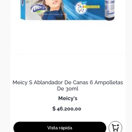
Meicy S Ablandador De Canas 6 Ampolletas
De 30ml
meicy's
$
46
.
200
,
00