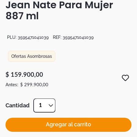
Jean Nate Para Mujer
Duvet
887 ml
Mesas Noche
PLU:
3595471041039
REF:
3595471041039
Ofertas Asombrosas
$
159
.
900
,
00
$
299
.
900
,
00
Cantidad
1
Agregar al carrito