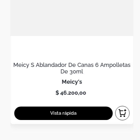
Meicy S Ablandador De Canas 6 Ampolletas
De 30ml
meicy's
$
46
.
200
,
00