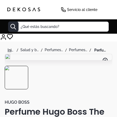
Servicio al cliente
¿Qué estás buscando?
Cuadros
salud y belleza
perfumes y splash
perfumes para hombre
perfume hugo boss the scent hombre 100ml 3.3oz
Decoracion
Tapete
Cabecero
Lamparas
Cuadro
Sillas
HUGO BOSS
Perfume Hugo Boss The
Duvet