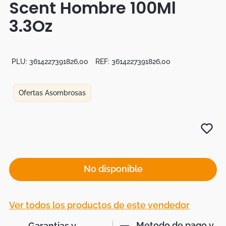
Scent Hombre 100Ml
Botas
3.3Oz
Dko
PLU:
3614227391826,00
REF:
3614227391826,00
Ofertas Asombrosas
No disponible
Ver todos los productos de este vendedor
Metodo de pago y
Garantias y