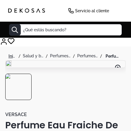
-
17
%
Servicio al cliente
¿Qué estás buscando?
Cuadros
salud y belleza
perfumes y splash
perfumes para hombre
perfume eau fraiche de versace para hombre 200 ml
Decoracion
Cabecero
Cuadro
Sillas
Botas
Lamparas
VERSACE
Perfume Eau Fraiche De
Bibliotecas