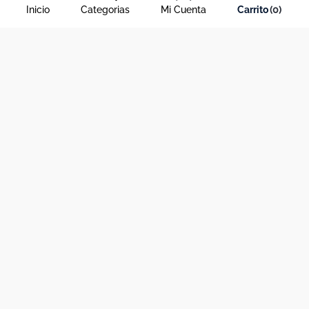
Inicio
Categorias
Mi Cuenta
0
Acerca de Dekosas
Links de interés
Contáctanos
Horario de atención contact center
Medios de pago y sitio seguro