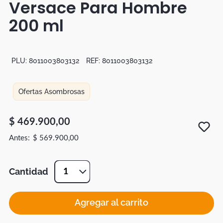
Versace Para Hombre
Duvet
200 ml
Mesas Noche
PLU:
8011003803132
REF:
8011003803132
Ofertas Asombrosas
$
469
.
900
,
00
$
569
.
900
,
00
Cantidad
1
Agregar al carrito