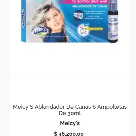
Meicy S Ablandador De Canas 6 Ampolletas
De 30ml
meicy's
$
46
.
200
,
00