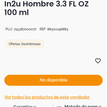
In2u Hombre 3.3 FL OZ
Duvet
100 ml
Mesas Noche
PLU:
715387000077
REF:
88300196883
Ofertas Asombrosas
No disponible
Ver todos los productos de este vendedor
Metodo de pago y
Garantias y