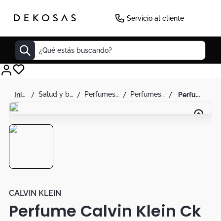
Servicio al cliente
¿Qué estás buscando?
Cuadros
salud y belleza
perfumes y splash
perfumes para hombre
perfume calvin klein ck in2u hombre 3.3 fl oz 100 ml
Decoracion
Cabecero
Cuadro
Sillas
Botas
Lamparas
CALVIN KLEIN
Perfume Calvin Klein Ck
Bibliotecas