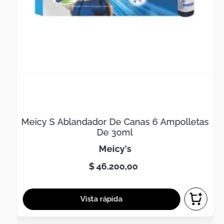
Meicy S Ablandador De Canas 6 Ampolletas
De 30ml
meicy's
$
46
.
200
,
00