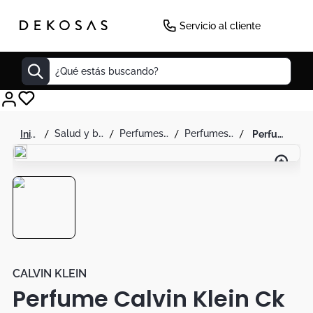
-
30
%
Servicio al cliente
¿Qué estás buscando?
Cuadros
salud y belleza
perfumes y splash
perfumes para hombre
perfume calvin klein ck be 6.7oz 200ml unisex
Decoracion
Cabecero
Tapete
Cuadro
Sillas
Lamparas
CALVIN KLEIN
Perfume Calvin Klein Ck
Duvet