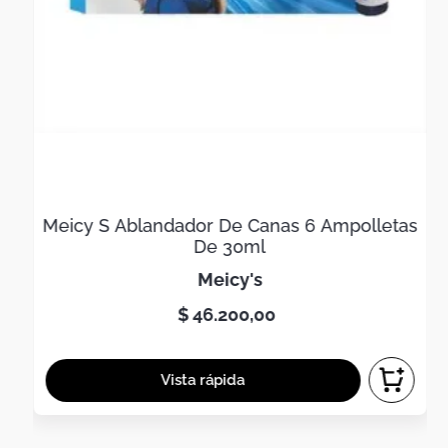
Meicy S Ablandador De Canas 6 Ampolletas
De 30ml
meicy's
$
46
.
200
,
00