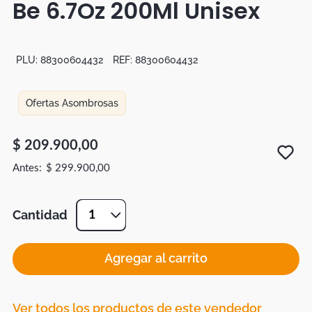
Be 6.7Oz 200Ml Unisex
Botas
Dko
PLU:
88300604432
REF:
88300604432
Ofertas Asombrosas
$
209
.
900
,
00
$
299
.
900
,
00
Cantidad
1
Agregar al carrito
Ver todos los productos de este vendedor