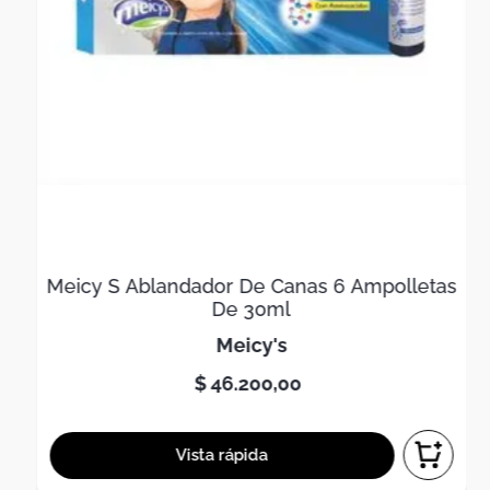
Meicy S Ablandador De Canas 6 Ampolletas
De 30ml
meicy's
$
46
.
200
,
00