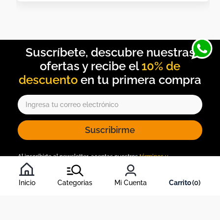
10% de
descuento
Suscribirme
Al inscribirte al newsletter, aceptas nuestros
términos y
condiciones
, y nuestra
política de tratamiento de información
.
Inicio
Categorias
Mi Cuenta
0