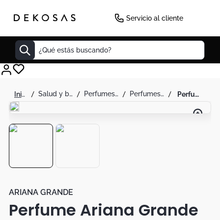
Servicio al cliente
¿Qué estás buscando?
Cuadros
salud y belleza
perfumes y splash
perfumes para mujer
perfume ariana grande cloud eau de parfum dama 100ml
Decoracion
Tapete
Cabecero
Lamparas
Cuadro
Sillas
ARIANA GRANDE
Perfume Ariana Grande
Duvet