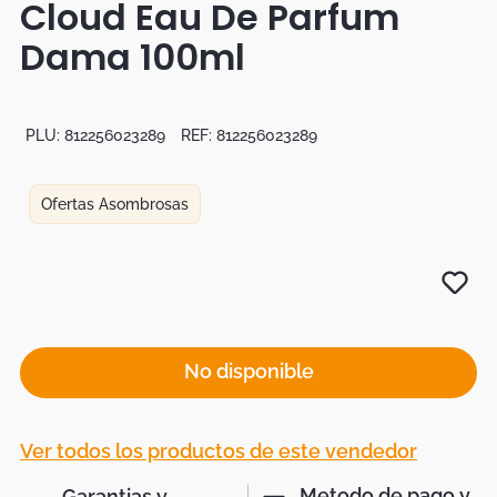
Cloud Eau De Parfum
Botas
Dama 100ml
Dko
PLU:
812256023289
REF:
812256023289
Ofertas Asombrosas
No disponible
Ver todos los productos de este vendedor
Metodo de pago y
Garantias y