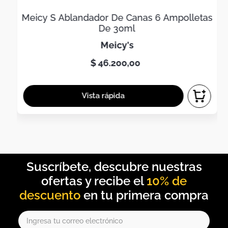
Meicy S Ablandador De Canas 6 Ampolletas
De 30ml
meicy's
$
46
.
200
,
00
10% de
descuento