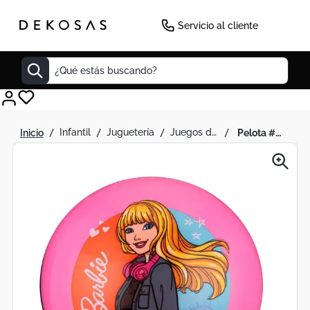
-
30
%
Servicio al cliente
¿Qué estás buscando?
Cuadros
infantil
juguetería
juegos de exterior
pelota #5 barbie rosada d1
Decoracion
Tapete
Cabecero
Lamparas
Cuadro
Sillas
Duvet