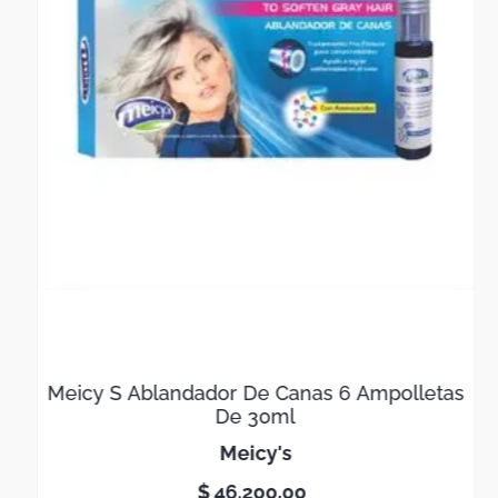
Meicy S Ablandador De Canas 6 Ampolletas
De 30ml
meicy's
$
46
.
200
,
00