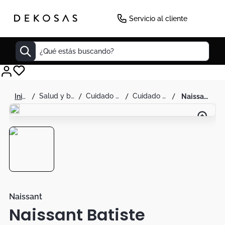
Servicio al cliente
¿Qué estás buscando?
Cuadros
salud y belleza
cuidado personal
cuidado capilar
naissant batiste shampoo en seco blush 200ml
Decoracion
Cabecero
Tapete
Cuadro
Sillas
Lamparas
Naissant
Naissant Batiste
Duvet