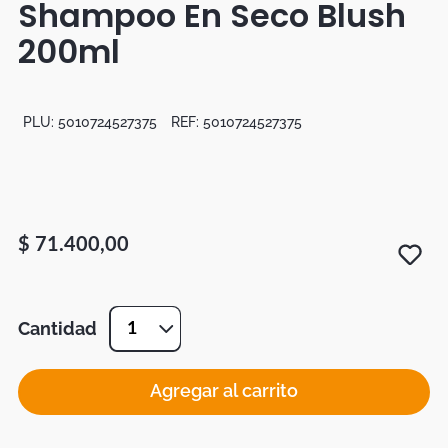
Shampoo En Seco Blush
Botas
200ml
Dko
PLU:
5010724527375
REF:
5010724527375
$
71
.
400
,
00
Cantidad
1
Agregar al carrito