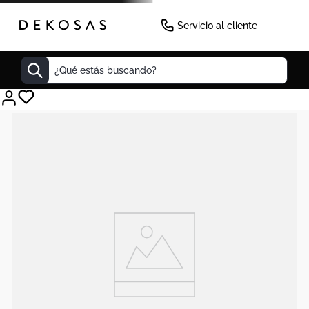
Servicio al cliente
¿Qué estás buscando?
Cuadros
Decoracion
Cabecero
Tapete
Lamparas
Cuadro
Sillas
Duvet