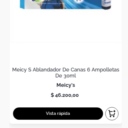
Meicy S Ablandador De Canas 6 Ampolletas
De 30ml
meicy's
$
46
.
200
,
00