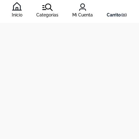
Al inscribirte al newsletter, aceptas nuestros
términos y
condiciones
, y nuestra
política de tratamiento de información
.
Inicio
Categorias
Mi Cuenta
0
Acerca de Dekosas
Links de interés
Contáctanos
Horario de atención contact center