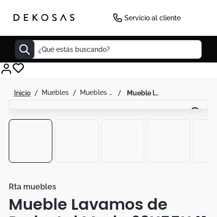
-
30
%
Servicio al cliente
¿Qué estás buscando?
Cuadros
muebles
muebles de baño
mueble lavamos de pedestal marlo 63x55x41 rta
Decoracion
Cabecero
Tapete
Cuadro
Sillas
Lamparas
Rta muebles
Mueble Lavamos de
Duvet