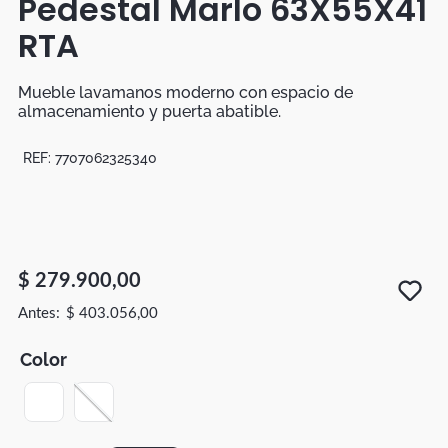
Pedestal Marlo 63X55X41
Botas
RTA
Dko
Mueble lavamanos moderno con espacio de
almacenamiento y puerta abatible.
REF:
7707062325340
$
279
.
900
,
00
$
403
.
056
,
00
Color