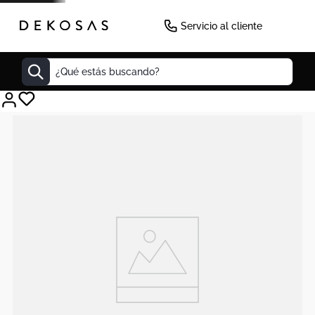
Servicio al cliente
¿Qué estás buscando?
Cuadros
Decoracion
Cabecero
Tapete
Lamparas
Cuadro
Sillas
Duvet